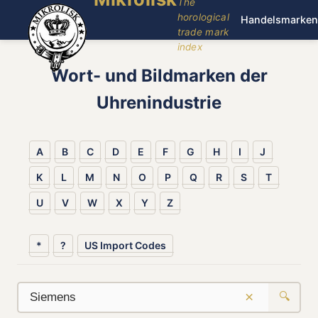
The
horological
Handelsmarken
trade mark
index
Wort- und Bildmarken der
Uhrenindustrie
A
B
C
D
E
F
G
H
I
J
K
L
M
N
O
P
Q
R
S
T
U
V
W
X
Y
Z
*
?
US Import Codes
×
🔍