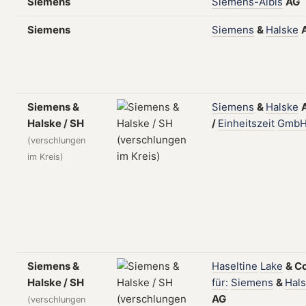
Siemens
Siemens-Albis
AG
Siemens
Siemens
&
Halske
Siemens &
Siemens
&
Halske
Halske / SH
/
Einheitszeit
Gmb
(verschlungen
im Kreis)
Siemens &
Haseltine
Lake
&
Co
Halske / SH
für:
Siemens
&
Hal
AG
(verschlungen