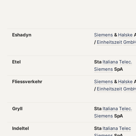
Eshadyn
Siemens
&
Halske
/
Einheitszeit
Gmb
Etel
Sta
Italiana
Telec.
Siemens
SpA
Fliessverkehr
Siemens
&
Halske
/
Einheitszeit
Gmb
Gryll
Sta
Italiana
Telec.
Siemens
SpA
Indeltel
Sta
Italiana
Telec
Siemens
SpA