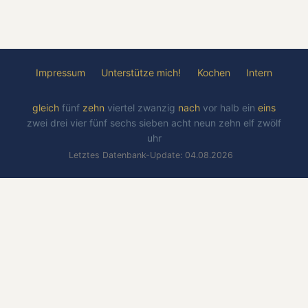
Impressum
Unterstütze mich!
Kochen
Intern
gleich
fünf
zehn
viertel
zwanzig
nach
vor
halb
ein
eins
zwei
drei
vier
fünf
sechs
sieben
acht
neun
zehn
elf
zwölf
uhr
Letztes Datenbank-Update: 04.08.2026