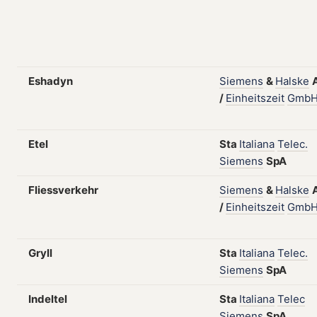
Eshadyn
Siemens
&
Halske
/
Einheitszeit
Gmb
Etel
Sta
Italiana
Telec.
Siemens
SpA
Fliessverkehr
Siemens
&
Halske
/
Einheitszeit
Gmb
Gryll
Sta
Italiana
Telec.
Siemens
SpA
Indeltel
Sta
Italiana
Telec
Siemens
SpA