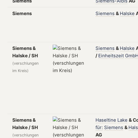
Siemens
Siemens-Albis
AG
Siemens
Siemens
&
Halske
Siemens &
Siemens
&
Halske
Halske / SH
/
Einheitszeit
Gmb
(verschlungen
im Kreis)
Siemens &
Haseltine
Lake
&
Co
Halske / SH
für:
Siemens
&
Hal
AG
(verschlungen