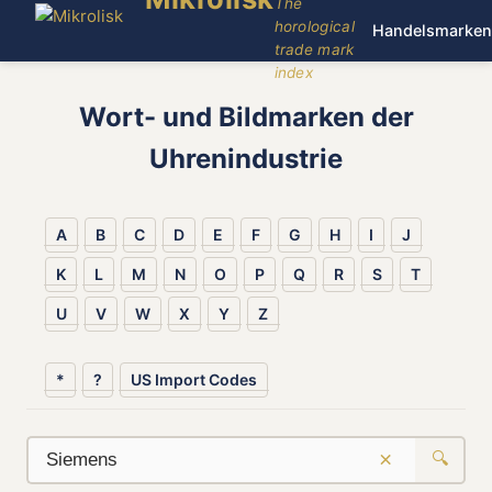
The
horological
Handelsmarken
trade mark
index
Wort- und Bildmarken der
Uhrenindustrie
A
B
C
D
E
F
G
H
I
J
K
L
M
N
O
P
Q
R
S
T
U
V
W
X
Y
Z
*
?
US Import Codes
×
🔍