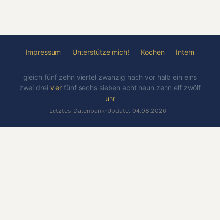
Impressum
Unterstütze mich!
Kochen
Intern
gleich
fünf
zehn
viertel
zwanzig
nach
vor
halb
ein
eins
zwei
drei
vier
fünf
sechs
sieben
acht
neun
zehn
elf
zwölf
uhr
Letztes Datenbank-Update: 04.08.2026