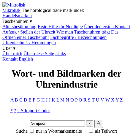
Mikrolisk
The horological trade mark index
Handelsmarken
Taschenuhren ▾
Altersbestimmung
Erste Hilfe für Neulinge
Über den ersten Kontakt
Aufzug / Stellen der Uhrzeit
Wie man Taschenuhren trägt
Das
Öffnen einer Taschenuhr
Fachbegriffe / Bezeichnungen
Uhrentechnik / Hemmungen
Über ▾
Über mich
Über diese Seite
Links
Kontakt
English
Wort- und Bildmarken der
Uhrenindustrie
A
B
C
D
E
F
G
H
I
J
K
L
M
N
O
P
Q
R
S
T
U
V
W
X
Y
Z
*
?
US Import Codes
×
🔍
Suche
nur in Wortmarkenspalte
als Teilwort