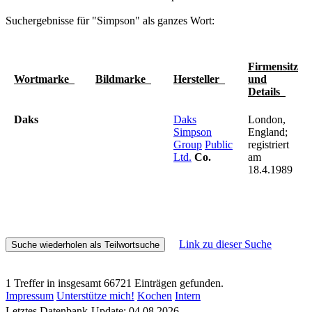
Suchergebnisse für "Simpson" als ganzes Wort:
Firmensitz
Wortmarke
Bildmarke
Hersteller
und
Details
Daks
Daks
London,
Simpson
England;
Group
Public
registriert
Ltd.
Co.
am
18.4.1989
Link zu dieser Suche
1 Treffer in insgesamt 66721 Einträgen gefunden.
Impressum
Unterstütze mich!
Kochen
Intern
Letztes Datenbank-Update: 04.08.2026