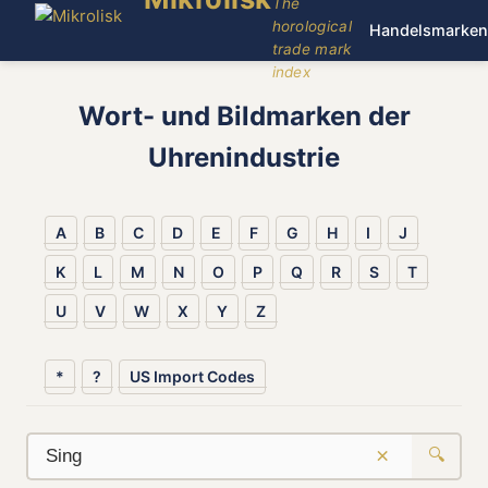
The
horological
Handelsmarken
trade mark
index
Wort- und Bildmarken der
Uhrenindustrie
A
B
C
D
E
F
G
H
I
J
K
L
M
N
O
P
Q
R
S
T
U
V
W
X
Y
Z
*
?
US Import Codes
×
🔍