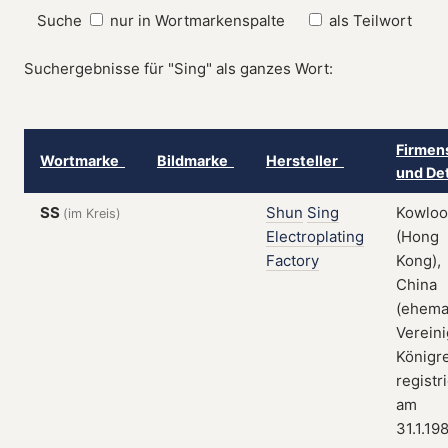
Suche
nur in Wortmarkenspalte
als Teilwort
Suchergebnisse für "Sing" als ganzes Wort:
Firmen
Wortmarke
Bildmarke
Hersteller
und De
SS
Shun
Sing
Kowlo
(im Kreis)
Electroplating
(Hong
Factory
Kong),
China
(ehema
Vereini
Königre
registr
am
31.1.19