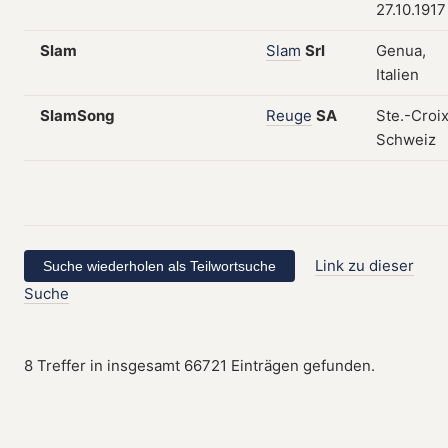
27.10.1917
Slam
Slam
Srl
Genua,
Italien
SlamSong
Reuge
SA
Ste.-Croix
Schweiz
Link zu dieser
Suche
8 Treffer in insgesamt 66721 Einträgen gefunden.