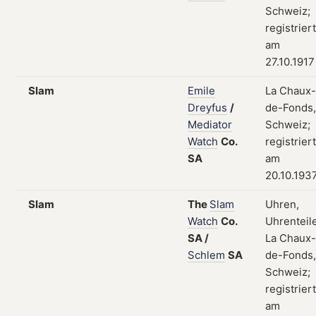
Schweiz;
registriert
am
27.10.1917
Slam
Emile
La Chaux-
Dreyfus
/
de-Fonds,
Mediator
Schweiz;
Watch
Co.
registriert
SA
am
20.10.193
Slam
The
Slam
Uhren,
Watch
Co.
Uhrenteile
SA
/
La Chaux-
Schlem
SA
de-Fonds,
Schweiz;
registriert
am