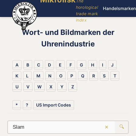
The
horological
Handelsmarken
trade mark
index
Wort- und Bildmarken der
Uhrenindustrie
A
B
C
D
E
F
G
H
I
J
K
L
M
N
O
P
Q
R
S
T
U
V
W
X
Y
Z
*
?
US Import Codes
×
🔍