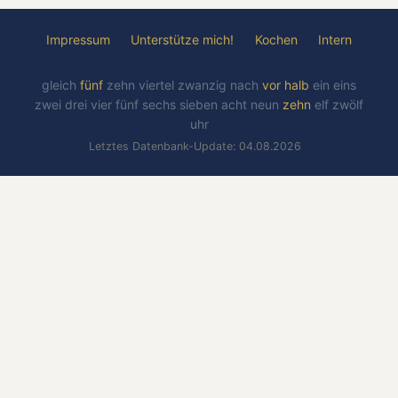
Impressum
Unterstütze mich!
Kochen
Intern
gleich
fünf
zehn
viertel
zwanzig
nach
vor
halb
ein
eins
zwei
drei
vier
fünf
sechs
sieben
acht
neun
zehn
elf
zwölf
uhr
Letztes Datenbank-Update: 04.08.2026