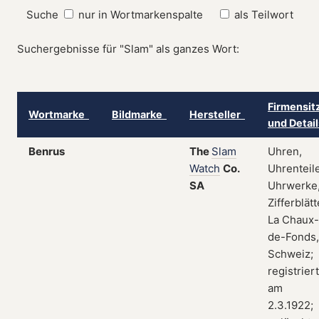
Suche
nur in Wortmarkenspalte
als Teilwort
Suchergebnisse für "Slam" als ganzes Wort:
Firmensit
Wortmarke
Bildmarke
Hersteller
und Detai
Benrus
The
Slam
Uhren,
Watch
Co.
Uhrenteile
SA
Uhrwerke
Zifferblätt
La Chaux-
de-Fonds,
Schweiz;
registriert
am
2.3.1922;