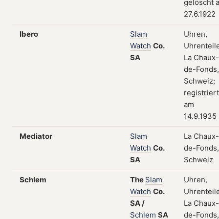
gelöscht 
27.6.1922
Ibero
Slam
Uhren,
Watch
Co.
Uhrenteile
SA
La Chaux-
de-Fonds,
Schweiz;
registriert
am
14.9.1935
Mediator
Slam
La Chaux-
Watch
Co.
de-Fonds,
SA
Schweiz
Schlem
The
Slam
Uhren,
Watch
Co.
Uhrenteile
SA
/
La Chaux-
Schlem
SA
de-Fonds,