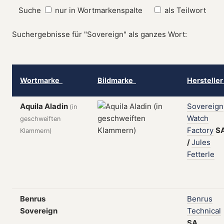
Suche
nur in Wortmarkenspalte
als Teilwort
Suchergebnisse für "Sovereign" als ganzes Wort:
Wortmarke
Bildmarke
Herstelle
Aquila Aladin
Sovereign
(in
Watch
geschweiften
Factory
S
Klammern)
/
Jules
Fetterle
Benrus
Benrus
Sovereign
Technical
SA