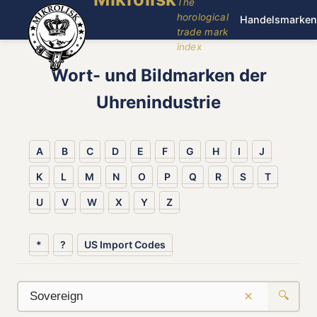
The
horological
Handelsmarken
trade mark
index
Wort- und Bildmarken der
Uhrenindustrie
A
B
C
D
E
F
G
H
I
J
K
L
M
N
O
P
Q
R
S
T
U
V
W
X
Y
Z
*
?
US Import Codes
×
🔍