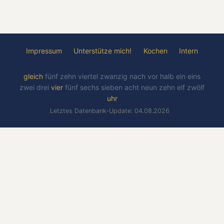
Impressum
Unterstütze mich!
Kochen
Intern
gleich
fünf
zehn
viertel
zwanzig
nach
vor
halb
ein
eins
zwei
drei
vier
fünf
sechs
sieben
acht
neun
zehn
elf
zwölf
uhr
Letztes Datenbank-Update: 04.08.2026