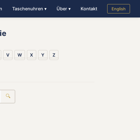
n
Taschenuhren ▾
Über ▾
Kontakt
English
ie
V
W
X
Y
Z
🔍