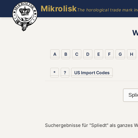
Mikrolisk
The horological trade mark i
W
A
B
C
D
E
F
G
H
*
?
US Import Codes
Suchergebnisse für "Spliedt" als ganzes W