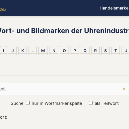
Handelsmarke
ndex
ort- und Bildmarken der Uhrenindustr
I
J
K
L
M
N
O
P
Q
R
S
T
U
×
Suche
nur in Wortmarkenspalte
als Teilwort
ort: