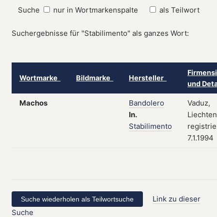
Suche
nur in Wortmarkenspalte
als Teilwort
Suchergebnisse für "Stabilimento" als ganzes Wort:
Firmensi
Wortmarke
Bildmarke
Hersteller
und Det
Machos
Bandolero
Vaduz,
In.
Liechten
Stabilimento
registri
7.1.1994
Link zu dieser
Suche