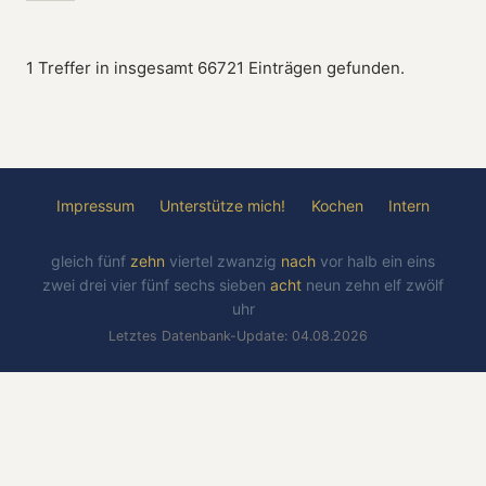
1 Treffer in insgesamt 66721 Einträgen gefunden.
Impressum
Unterstütze mich!
Kochen
Intern
gleich
fünf
zehn
viertel
zwanzig
nach
vor
halb
ein
eins
zwei
drei
vier
fünf
sechs
sieben
acht
neun
zehn
elf
zwölf
uhr
Letztes Datenbank-Update: 04.08.2026