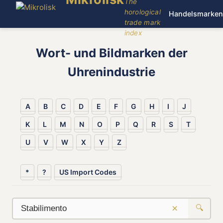
The
horological
Handelsmarken
trade mark
index
Wort- und Bildmarken der
Uhrenindustrie
A
B
C
D
E
F
G
H
I
J
K
L
M
N
O
P
Q
R
S
T
U
V
W
X
Y
Z
*
?
US Import Codes
×
🔍