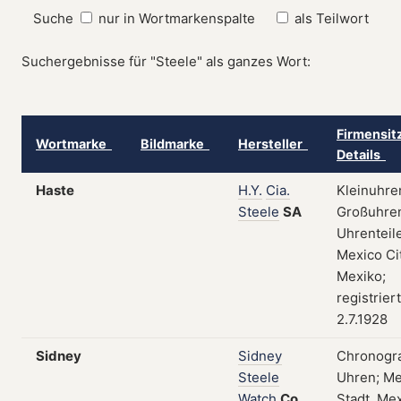
Suche
nur in Wortmarkenspalte
als Teilwort
Suchergebnisse für "Steele" als ganzes Wort:
Firmensit
Wortmarke
Bildmarke
Hersteller
Details
Haste
H.Y.
Cia.
Kleinuhre
Steele
SA
Großuhre
Uhrenteile
Mexico Cit
Mexiko;
registrier
2.7.1928
Sidney
Sidney
Chronogr
Steele
Uhren; Me
Watch
Co.
Stadt, Mex