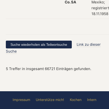
Co.
SA
Mexiko;
registrier
18.11.1958
Link zu dieser
Suche
5 Treffer in insgesamt 66721 Einträgen gefunden.
Impressum
Unterstütze mich!
Kochen
Intern