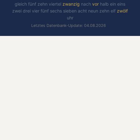
gleich
fünf
zehn
viertel
zwanzig
nach
vor
halb
ein
eins
zwei
drei
vier
fünf
sechs
sieben
acht
neun
zehn
elf
zwölf
uhr
Letztes Datenbank-Update: 04.08.2026