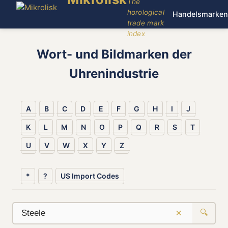
The
horological
Handelsmarken
trade mark
index
Wort- und Bildmarken der
Uhrenindustrie
A
B
C
D
E
F
G
H
I
J
K
L
M
N
O
P
Q
R
S
T
U
V
W
X
Y
Z
*
?
US Import Codes
×
🔍