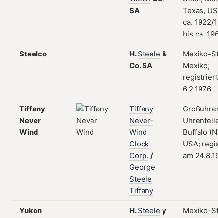
SA
Texas, US
ca. 1922/
bis ca. 19
Steelco
H.
Steele
&
Mexiko-St
Co.
SA
Mexiko;
registrier
6.2.1976
Tiffany
Tiffany
Großuhre
Never
Never-
Uhrenteile
Wind
Wind
Buffalo (N
Clock
USA; regis
Corp.
/
am 24.8.1
George
Steele
Tiffany
Yukon
H.
Steele
y
Mexiko-St