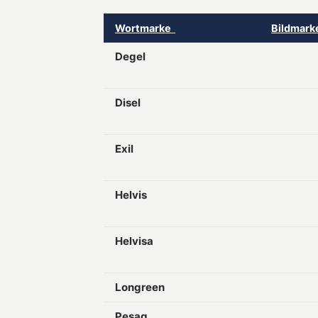
Wortmarke
Bildmar
Degel
Disel
Exil
Helvis
Helvisa
Longreen
Pesag