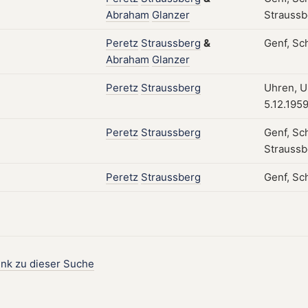
Abraham
Glanzer
Straussb
Peretz
Straussberg
&
Genf, Sc
Abraham
Glanzer
Peretz
Straussberg
Uhren, Uh
5.12.195
Peretz
Straussberg
Genf, Sc
Straussbe
Peretz
Straussberg
Genf, Sch
ink zu dieser Suche