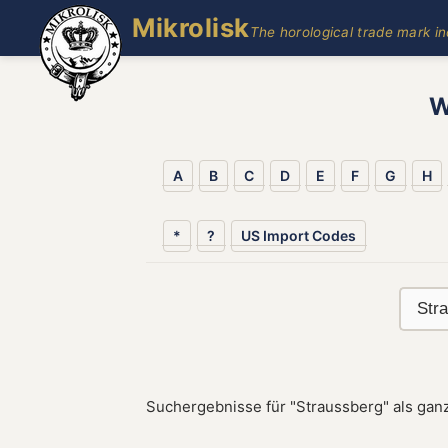
Mikrolisk
The horological trade mark i
W
A
B
C
D
E
F
G
H
*
?
US Import Codes
Suchergebnisse für "Straussberg" als gan