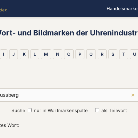
Handelsmarke
ndex
ort- und Bildmarken der Uhrenindustr
I
J
K
L
M
N
O
P
Q
R
S
T
U
×
Suche
nur in Wortmarkenspalte
als Teilwort
zes Wort: