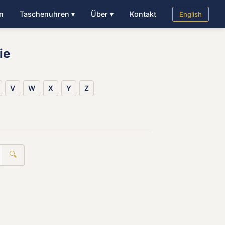
n
Taschenuhren ▾
Über ▾
Kontakt
English
ie
V
W
X
Y
Z
🔍