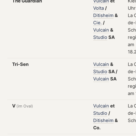
The Guardian
Vulcain
et
Kle
Volta
/
Uhr
Ditisheim
&
La 
Cie.
/
de-
Vulcain
&
Sch
Studio
SA
regi
am
18.
Tri-Sen
Vulcain
&
La 
Studio
SA
/
de-
Vulcain
SA
Sch
regi
am 
V
Vulcain
et
La 
(im Oval)
Studio
/
de-
Ditisheim
&
Sch
Co.