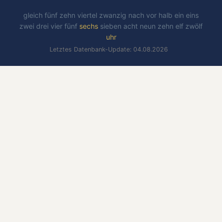
gleich
fünf
zehn
viertel
zwanzig
nach
vor
halb
ein
eins
zwei
drei
vier
fünf
sechs
sieben
acht
neun
zehn
elf
zwölf
uhr
Letztes Datenbank-Update: 04.08.2026