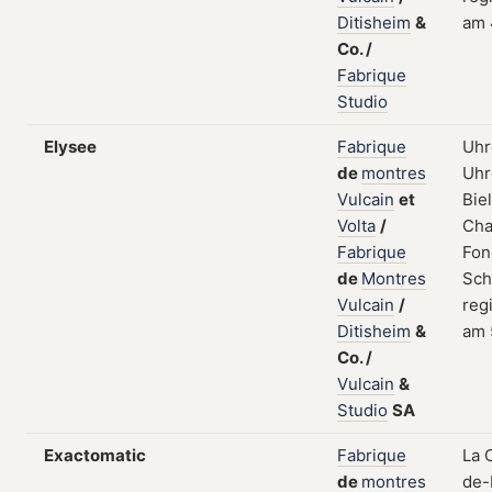
Ditisheim
&
am 
Co.
/
Fabrique
Studio
Elysee
Fabrique
Uhr
de
montres
Uhr
Vulcain
et
Bie
Volta
/
Cha
Fabrique
Fon
de
Montres
Sch
Vulcain
/
regi
Ditisheim
&
am 
Co.
/
Vulcain
&
Studio
SA
Exactomatic
Fabrique
La 
de
montres
de-