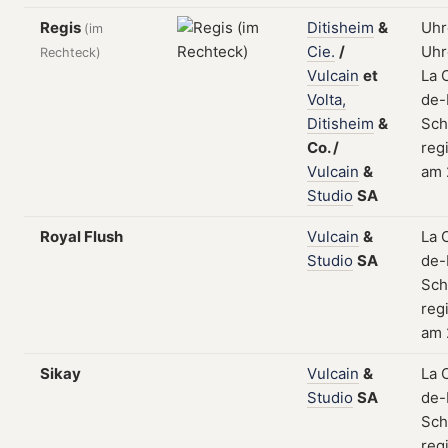
Regis
Ditisheim
&
Uhr
(im
Cie.
/
Uhr
Rechteck)
Vulcain
et
La 
Volta,
de-
Ditisheim
&
Sch
Co.
/
regi
Vulcain
&
am 
Studio
SA
Royal Flush
Vulcain
&
La 
Studio
SA
de-
Sch
regi
am 
Sikay
Vulcain
&
La 
Studio
SA
de-
Sch
regi