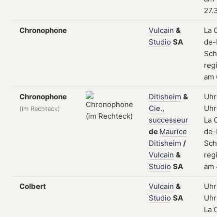
27.
Chronophone
Vulcain
&
La 
Studio
SA
de-
Sch
regi
am 
Chronophone
Ditisheim
&
Uhr
Cie.,
Uhr
(im Rechteck)
successeur
La 
de
Maurice
de-
Ditisheim
/
Sch
Vulcain
&
regi
Studio
SA
am 
Colbert
Vulcain
&
Uhr
Studio
SA
Uhr
La 