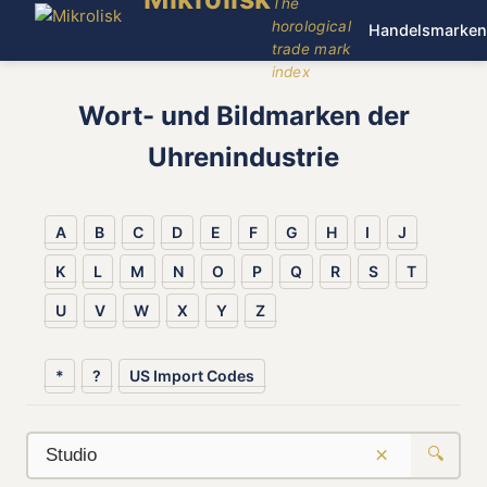
The
horological
Handelsmarken
trade mark
index
Wort- und Bildmarken der
Uhrenindustrie
A
B
C
D
E
F
G
H
I
J
K
L
M
N
O
P
Q
R
S
T
U
V
W
X
Y
Z
*
?
US Import Codes
×
🔍