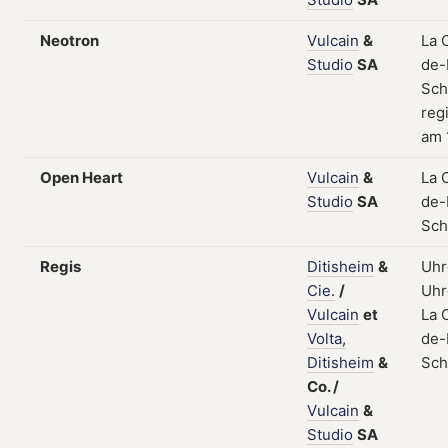
Neotron
Vulcain
&
La 
Studio
SA
de-
Sch
regi
am 
Open Heart
Vulcain
&
La 
Studio
SA
de-
Sch
Regis
Ditisheim
&
Uhr
Cie.
/
Uhr
Vulcain
et
La 
Volta,
de-
Ditisheim
&
Sch
Co.
/
Vulcain
&
Studio
SA