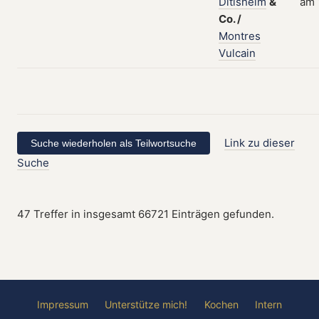
Ditisheim
&
am 
Co.
/
Montres
Vulcain
Link zu dieser
Suche
47 Treffer in insgesamt 66721 Einträgen gefunden.
Impressum
Unterstütze mich!
Kochen
Intern