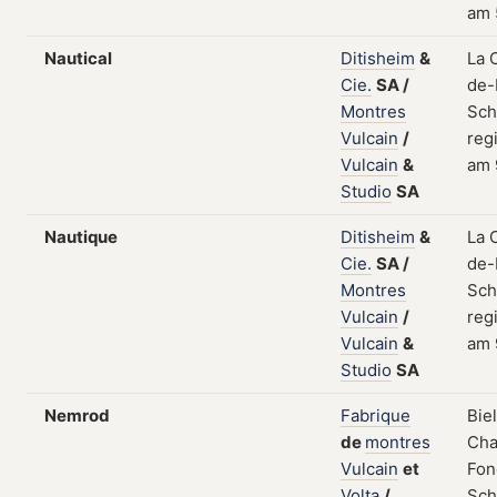
am 
Nautical
Ditisheim
&
La 
Cie.
SA
/
de-
Montres
Sch
Vulcain
/
regi
Vulcain
&
am 
Studio
SA
Nautique
Ditisheim
&
La 
Cie.
SA
/
de-
Montres
Sch
Vulcain
/
regi
Vulcain
&
am 
Studio
SA
Nemrod
Fabrique
Bie
de
montres
Cha
Vulcain
et
Fon
Volta
/
Sch