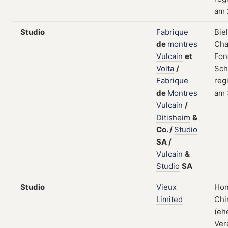
am 
Studio
Fabrique
Bie
de
montres
Cha
Vulcain
et
Fon
Volta
/
Sch
Fabrique
regi
de
Montres
am 
Vulcain
/
Ditisheim
&
Co.
/
Studio
SA
/
Vulcain
&
Studio
SA
Studio
Vieux
Hon
Limited
Chi
(eh
Ver