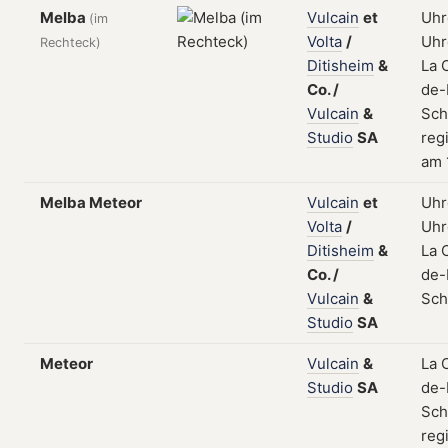
Melba
Vulcain
et
Uhr
(im
Volta
/
Uhr
Rechteck)
Ditisheim
&
La 
Co.
/
de-
Vulcain
&
Sch
Studio
SA
regi
am 
Melba Meteor
Vulcain
et
Uhr
Volta
/
Uhr
Ditisheim
&
La 
Co.
/
de-
Vulcain
&
Sch
Studio
SA
Meteor
Vulcain
&
La 
Studio
SA
de-
Sch
regi