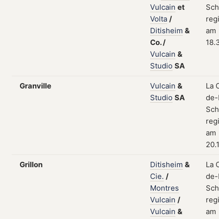
Vulcain
et
Sch
Volta
/
regi
Ditisheim
&
am
Co.
/
18.
Vulcain
&
Studio
SA
Granville
Vulcain
&
La 
Studio
SA
de-
Sch
regi
am
20.
Grillon
Ditisheim
&
La 
Cie.
/
de-
Montres
Sch
Vulcain
/
regi
Vulcain
&
am