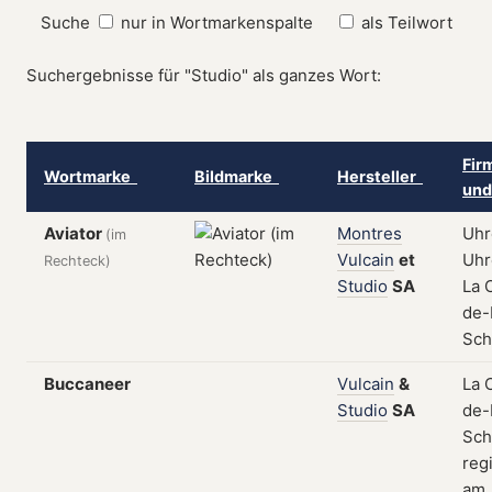
Suche
nur in Wortmarkenspalte
als Teilwort
Suchergebnisse für "Studio" als ganzes Wort:
Fir
Wortmarke
Bildmarke
Hersteller
und
Aviator
Montres
Uhr
(im
Vulcain
et
Uhr
Rechteck)
Studio
SA
La 
de-
Sch
Buccaneer
Vulcain
&
La 
Studio
SA
de-
Sch
regi
am