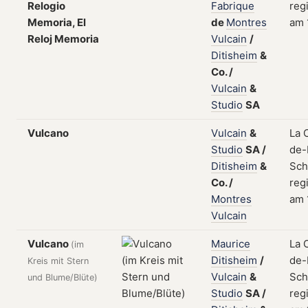
Relogio
Fabrique
regi
Memoria, El
de
Montres
am 
Reloj Memoria
Vulcain
/
Ditisheim
&
Co.
/
Vulcain
&
Studio
SA
Vulcano
Vulcain
&
La 
Studio
SA
/
de-
Ditisheim
&
Sch
Co.
/
regi
Montres
am 
Vulcain
Vulcano
Maurice
La 
(im
Ditisheim
/
de-
Kreis mit Stern
Vulcain
&
Sch
und Blume/Blüte)
Studio
SA
/
regi