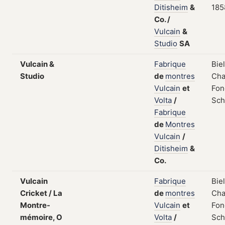
Ditisheim
&
185
Co.
/
Vulcain
&
Studio
SA
Vulcain &
Fabrique
Bie
Studio
de
montres
Cha
Vulcain
et
Fon
Volta
/
Sch
Fabrique
de
Montres
Vulcain
/
Ditisheim
&
Co.
Vulcain
Fabrique
Bie
Cricket / La
de
montres
Cha
Montre-
Vulcain
et
Fon
mémoire, O
Volta
/
Sch