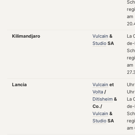
Sch
regi
am
20.
Kilimandjaro
Vulcain
&
La 
Studio
SA
de-
Sch
regi
am
27.
Lancia
Vulcain
et
Uhr
Volta
/
Uhr
Ditisheim
&
La 
Co.
/
de-
Vulcain
&
Sch
Studio
SA
regi
am 