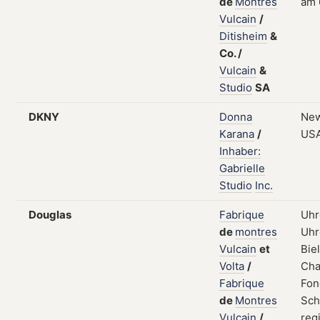
de
Montres
am 
Vulcain
/
Ditisheim
&
Co.
/
Vulcain
&
Studio
SA
DKNY
Donna
New
Karana
/
US
Inhaber:
Gabrielle
Studio
Inc.
Douglas
Fabrique
Uhr
de
montres
Uhr
Vulcain
et
Bie
Volta
/
Cha
Fabrique
Fon
de
Montres
Sch
Vulcain
/
regi