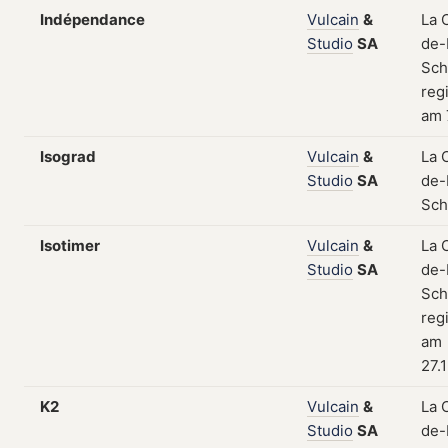
Indépendance
Vulcain
&
La 
Studio
SA
de-
Sch
regi
am 
Isograd
Vulcain
&
La 
Studio
SA
de-
Sch
Isotimer
Vulcain
&
La 
Studio
SA
de-
Sch
regi
am
27.
K2
Vulcain
&
La 
Studio
SA
de-