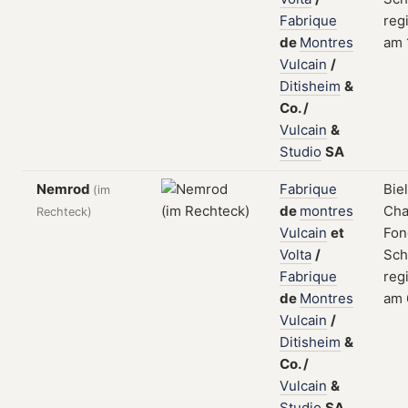
Fabrique
regi
de
Montres
am 
Vulcain
/
Ditisheim
&
Co.
/
Vulcain
&
Studio
SA
Nemrod
Fabrique
Bie
(im
de
montres
Cha
Rechteck)
Vulcain
et
Fon
Volta
/
Sch
Fabrique
regi
de
Montres
am 
Vulcain
/
Ditisheim
&
Co.
/
Vulcain
&
Studio
SA