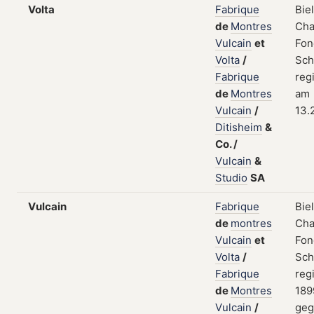
Volta
Fabrique
Bie
de
Montres
Cha
Vulcain
et
Fon
Volta
/
Sch
Fabrique
regi
de
Montres
am
Vulcain
/
13.
Ditisheim
&
Co.
/
Vulcain
&
Studio
SA
Vulcain
Fabrique
Bie
de
montres
Cha
Vulcain
et
Fon
Volta
/
Sch
Fabrique
regi
de
Montres
189
Vulcain
/
geg