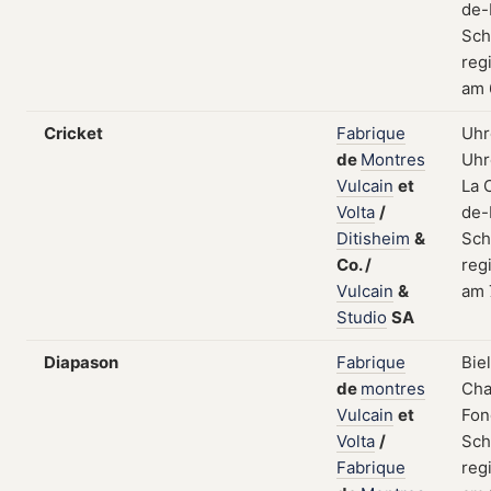
de-
Sch
regi
am 
Cricket
Fabrique
Uhr
de
Montres
Uhr
Vulcain
et
La 
Volta
/
de-
Ditisheim
&
Sch
Co.
/
regi
Vulcain
&
am 
Studio
SA
Diapason
Fabrique
Bie
de
montres
Cha
Vulcain
et
Fon
Volta
/
Sch
Fabrique
regi