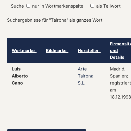
Suche
nur in Wortmarkenspalte
als Teilwort
Suchergebnisse für "Tairona" als ganzes Wort:
Firmensit
Wortmarke
Bildmarke
Hersteller
und
Details
Luis
Arte
Madrid,
Alberto
Tairona
Spanien;
Cano
S.L.
registriert
am
18.12.1998