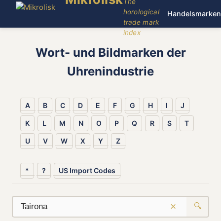
The
horological
Handelsmarken
trade mark
index
Wort- und Bildmarken der
Uhrenindustrie
A
B
C
D
E
F
G
H
I
J
K
L
M
N
O
P
Q
R
S
T
U
V
W
X
Y
Z
*
?
US Import Codes
×
🔍