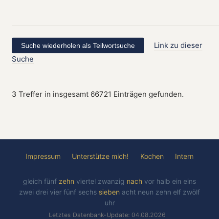
Link zu dieser
Suche
3 Treffer in insgesamt 66721 Einträgen gefunden.
Impressum
Unterstütze mich!
Kochen
Intern
gleich
fünf
zehn
viertel
zwanzig
nach
vor
halb
ein
eins
zwei
drei
vier
fünf
sechs
sieben
acht
neun
zehn
elf
zwölf
uhr
Letztes Datenbank-Update: 04.08.2026