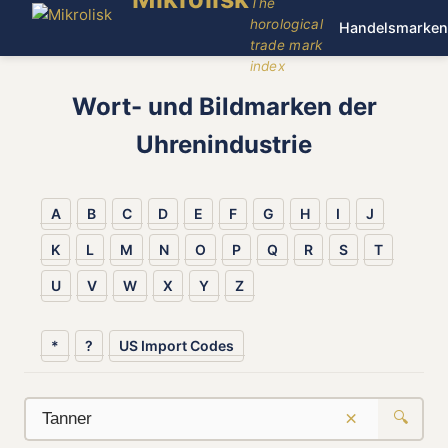
The
horological
Handelsmarken
trade mark
index
Wort- und Bildmarken der
Uhrenindustrie
A
B
C
D
E
F
G
H
I
J
K
L
M
N
O
P
Q
R
S
T
U
V
W
X
Y
Z
*
?
US Import Codes
×
🔍