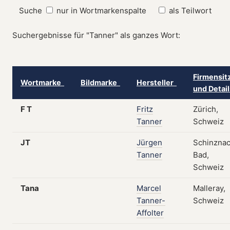
Suche
nur in Wortmarkenspalte
als Teilwort
Suchergebnisse für "Tanner" als ganzes Wort:
Firmensit
Wortmarke
Bildmarke
Hersteller
und Detai
F T
Fritz
Zürich,
Tanner
Schweiz
JT
Jürgen
Schinzna
Tanner
Bad,
Schweiz
Tana
Marcel
Malleray,
Tanner-
Schweiz
Affolter