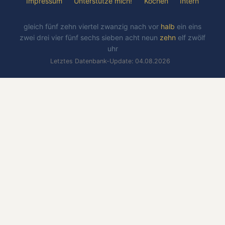
Impressum
Unterstütze mich!
Kochen
Intern
gleich
fünf
zehn
viertel
zwanzig
nach
vor
halb
ein
eins
zwei
drei
vier
fünf
sechs
sieben
acht
neun
zehn
elf
zwölf
uhr
Letztes Datenbank-Update: 04.08.2026