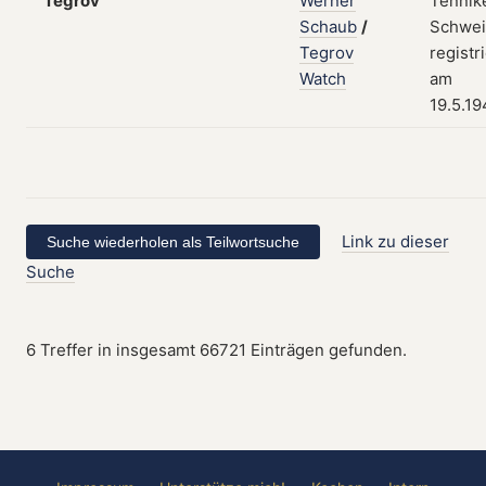
Tegrov
Werner
Tennik
Schaub
/
Schwei
Tegrov
registr
Watch
am
19.5.1
Link zu dieser
Suche
6 Treffer in insgesamt 66721 Einträgen gefunden.