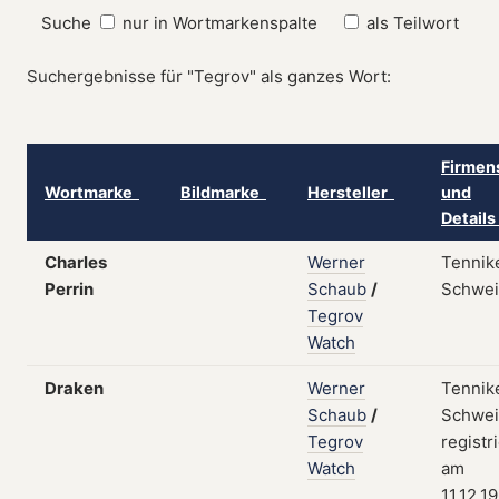
Suche
nur in Wortmarkenspalte
als Teilwort
Suchergebnisse für "Tegrov" als ganzes Wort:
Firmen
Wortmarke
Bildmarke
Hersteller
und
Detail
Charles
Werner
Tennik
Perrin
Schaub
/
Schwei
Tegrov
Watch
Draken
Werner
Tennik
Schaub
/
Schwei
Tegrov
registr
Watch
am
11.12.1