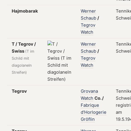
Hajmobarak
Werner
Tennik
Schaub
/
Schwei
Tegrov
Watch
T / Tegrov /
Werner
Tennik
Swiss
Schaub
/
Schwei
(T im
Tegrov
Schild mit
Watch
diagolaneln
Streifen)
Tegrov
Grovana
Tennik
Watch
Co.
/
Schwei
Fabrique
registr
d'Horlogerie
am
Gröflin
19.5.1