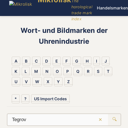
The
horological
Handelsmarken
trade mark
index
Wort- und Bildmarken der
Uhrenindustrie
A
B
C
D
E
F
G
H
I
J
K
L
M
N
O
P
Q
R
S
T
U
V
W
X
Y
Z
*
?
US Import Codes
×
🔍