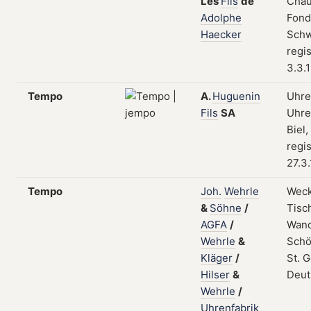
Les
Fils
de
Chau
Adolphe
Fond
Haecker
Schw
regis
3.3.
Tempo
A.
Huguenin
Uhre
Fils
SA
Uhre
Biel
regis
27.3
Tempo
Joh.
Wehrle
Weck
&
Söhne
/
Tisc
AGFA
/
Wand
Wehrle
&
Schö
Kläger
/
St. 
Hilser
&
Deut
Wehrle
/
Uhrenfabrik