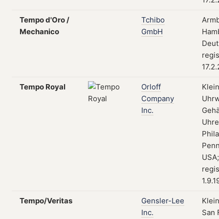
Tempo d'Oro /
Tchibo
Armb
Mechanico
GmbH
Hamb
Deut
regis
17.2
Tempo Royal
Orloff
Klei
Company
Uhrw
Inc.
Gehä
Uhre
Phila
Penn
USA;
regis
1.9.
Tempo/Veritas
Gensler-Lee
Klei
Inc.
San 