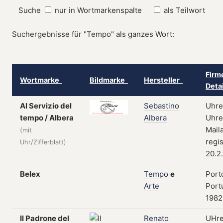
Suche
nur in Wortmarkenspalte
als Teilwort
Suchergebnisse für "Tempo" als ganzes Wort:
Firm
Wortmarke
Bildmarke
Hersteller
Deta
Al Servizio del
Sebastino
Uhre
tempo / Albera
Albera
Uhre
Maila
(mit
regis
Uhr/Zifferblatt)
20.2
Belex
Tempo
e
Port
Arte
Port
1982
Il Padrone del
Renato
UHre