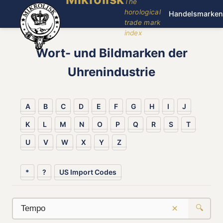
The
horological
Handelsmarken
trade mark
index
Wort- und Bildmarken der
Uhrenindustrie
A
B
C
D
E
F
G
H
I
J
K
L
M
N
O
P
Q
R
S
T
U
V
W
X
Y
Z
*
?
US Import Codes
×
🔍