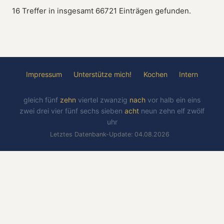
16 Treffer in insgesamt 66721 Einträgen gefunden.
Impressum
Unterstütze mich!
Kochen
Intern
gleich
fünf
zehn
viertel
zwanzig
nach
vor
halb
ein
eins
zwei
drei
vier
fünf
sechs
sieben
acht
neun
zehn
elf
zwölf
uhr
Letztes Datenbank-Update: 04.08.2026