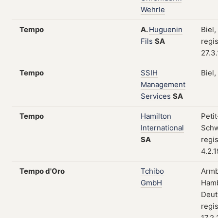
Wehrle
Tempo
A.
Huguenin
Biel
Fils
SA
regis
27.3
Tempo
SSIH
Biel
Management
Services
SA
Tempo
Hamilton
Petit
International
Schw
SA
regis
4.2.
Tempo d'Oro
Tchibo
Armb
GmbH
Hamb
Deut
regis
17.2