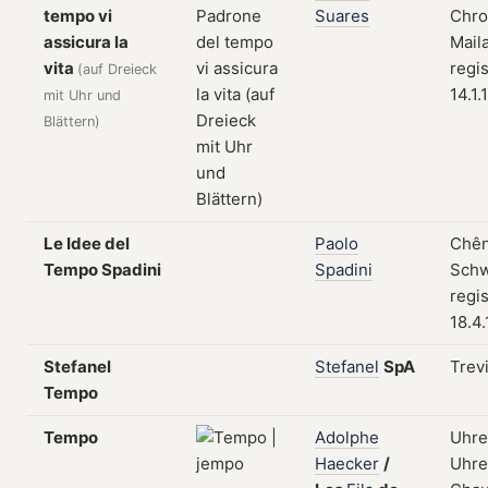
tempo vi
Suares
Chro
assicura la
Maila
vita
regis
(auf Dreieck
14.1.
mit Uhr und
Blättern)
Le Idee del
Paolo
Chên
Tempo Spadini
Spadini
Schw
regis
18.4
Stefanel
Stefanel
SpA
Trevi
Tempo
Tempo
Adolphe
Uhre
Haecker
/
Uhre