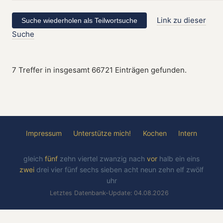
Link zu dieser
Suche
7 Treffer in insgesamt 66721 Einträgen gefunden.
Impressum
Unterstütze mich!
Kochen
Intern
gleich
fünf
zehn
viertel
zwanzig
nach
vor
halb
ein
eins
zwei
drei
vier
fünf
sechs
sieben
acht
neun
zehn
elf
zwölf
uhr
Letztes Datenbank-Update: 04.08.2026