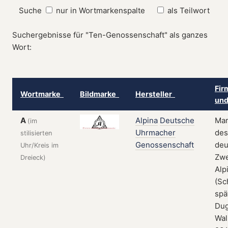
Suche
nur in Wortmarkenspalte
als Teilwort
Suchergebnisse für "Ten-Genossenschaft" als ganzes
Wort:
Fir
Wortmarke
Bildmarke
Hersteller
und
A
Alpina
Deutsche
Ma
(im
Uhrmacher
des
stilisierten
Genossenschaft
deu
Uhr/Kreis im
Zwe
Dreieck)
Alp
(Sc
spä
Dug
Wall