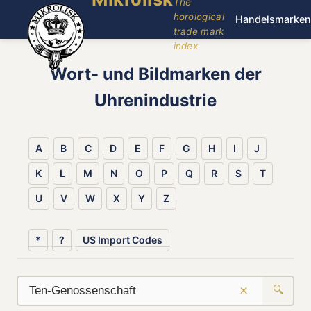
The
horological
Handelsmarken
trade mark
index
Wort- und Bildmarken der
Uhrenindustrie
A
B
C
D
E
F
G
H
I
J
K
L
M
N
O
P
Q
R
S
T
U
V
W
X
Y
Z
*
?
US Import Codes
×
🔍