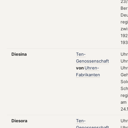
23/
Ber
Deu
reg
zwi
192
19
Diesina
Ten-
Uhr
Genossenschaft
Uhr
von
Uhren-
Uhr
Fabrikanten
Geh
Sol
Sch
reg
am
24.
Diesora
Ten-
Uhr
Genossenschaft
Uhr