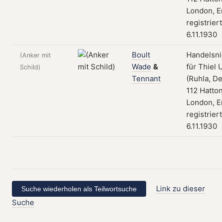
London, E
registrier
6.11.1930
Boult
Handelsni
(Anker mit
Wade
&
für Thiel 
Schild)
Tennant
(Ruhla, De
112 Hatto
London, E
registrier
6.11.1930
Link zu dieser
Suche