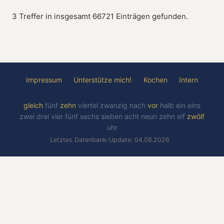
3 Treffer in insgesamt 66721 Einträgen gefunden.
Impressum
Unterstütze mich!
Kochen
Intern
gleich
fünf
zehn
viertel
zwanzig
nach
vor
halb
ein
eins
zwei
drei
vier
fünf
sechs
sieben
acht
neun
zehn
elf
zwölf
uhr
Letztes Datenbank-Update: 04.08.2026