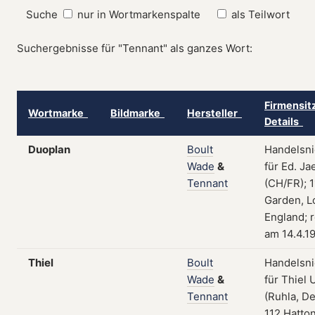
Suche
nur in Wortmarkenspalte
als Teilwort
Suchergebnisse für "Tennant" als ganzes Wort:
Firmensit
Wortmarke
Bildmarke
Hersteller
Details
Duoplan
Boult
Handelsni
Wade
&
für Ed. Ja
Tennant
(CH/FR); 
Garden, L
England; r
am 14.4.1
Thiel
Boult
Handelsni
Wade
&
für Thiel 
Tennant
(Ruhla, De
112 Hatto