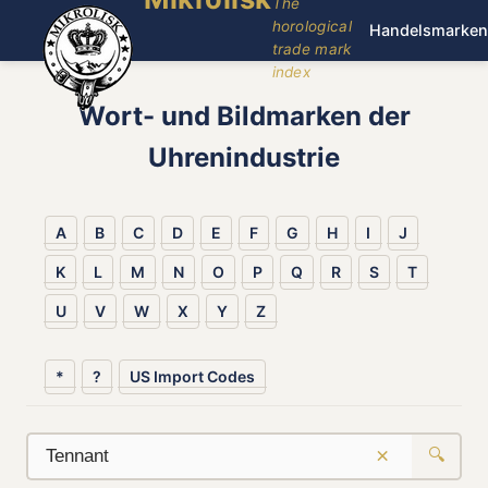
The
horological
Handelsmarken
trade mark
index
Wort- und Bildmarken der
Uhrenindustrie
A
B
C
D
E
F
G
H
I
J
K
L
M
N
O
P
Q
R
S
T
U
V
W
X
Y
Z
*
?
US Import Codes
×
🔍