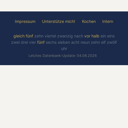
Impressum
Unterstütze mich!
Kochen
Intern
gleich
fünf
zehn
viertel
zwanzig
nach
vor
halb
ein
eins
zwei
drei
vier
fünf
sechs
sieben
acht
neun
zehn
elf
zwölf
uhr
Letztes Datenbank-Update: 04.08.2026