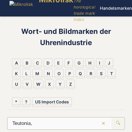
The
horological
Handelsmarken
trade mark
index
Wort- und Bildmarken der
Uhrenindustrie
A
B
C
D
E
F
G
H
I
J
K
L
M
N
O
P
Q
R
S
T
U
V
W
X
Y
Z
*
?
US Import Codes
×
🔍