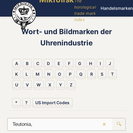
The
horological
Handelsmarken
trade mark
index
Wort- und Bildmarken der
Uhrenindustrie
A
B
C
D
E
F
G
H
I
J
K
L
M
N
O
P
Q
R
S
T
U
V
W
X
Y
Z
*
?
US Import Codes
×
🔍