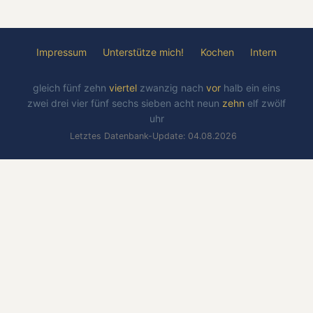
Impressum
Unterstütze mich!
Kochen
Intern
gleich
fünf
zehn
viertel
zwanzig
nach
vor
halb
ein
eins
zwei
drei
vier
fünf
sechs
sieben
acht
neun
zehn
elf
zwölf
uhr
Letztes Datenbank-Update: 04.08.2026