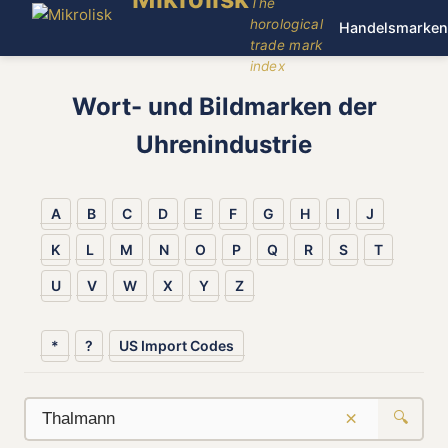
The
horological
Handelsmarken
trade mark
index
Wort- und Bildmarken der
Uhrenindustrie
A
B
C
D
E
F
G
H
I
J
K
L
M
N
O
P
Q
R
S
T
U
V
W
X
Y
Z
*
?
US Import Codes
×
🔍