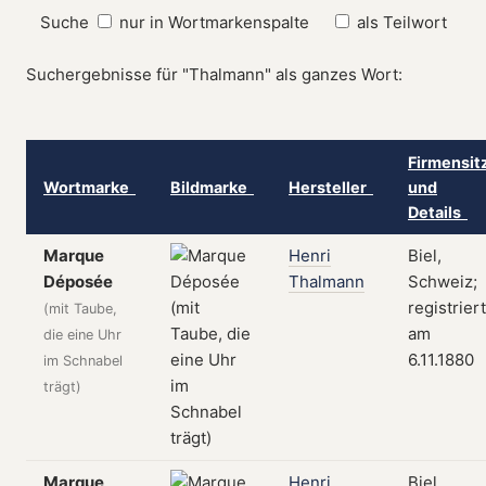
Suche
nur in Wortmarkenspalte
als Teilwort
Suchergebnisse für "Thalmann" als ganzes Wort:
Firmensit
Wortmarke
Bildmarke
Hersteller
und
Details
Marque
Henri
Biel,
Déposée
Thalmann
Schweiz;
registriert
(mit Taube,
am
die eine Uhr
6.11.1880
im Schnabel
trägt)
Marque
Henri
Biel,