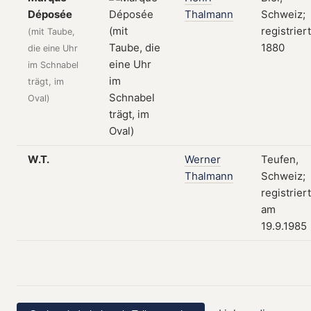
Déposée
Thalmann
Schweiz;
registriert
(mit Taube,
1880
die eine Uhr
im Schnabel
trägt, im
Oval)
W.T.
Werner
Teufen,
Thalmann
Schweiz;
registriert
am
19.9.1985