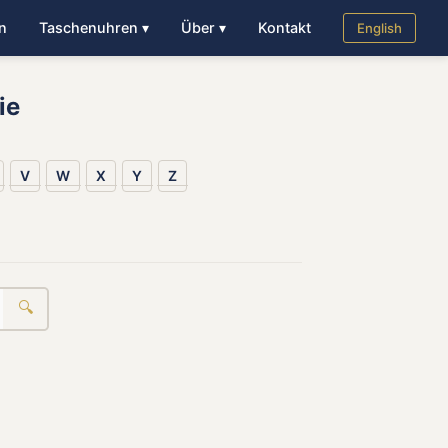
n
Taschenuhren ▾
Über ▾
Kontakt
English
ie
V
W
X
Y
Z
🔍