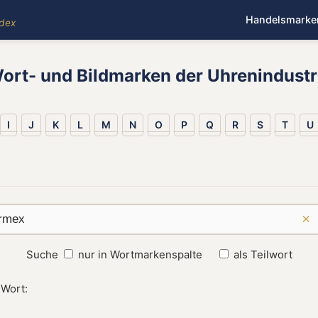
Handelsmarke
ndex
ort- und Bildmarken der Uhrenindustr
I
J
K
L
M
N
O
P
Q
R
S
T
U
×
Suche
nur in Wortmarkenspalte
als Teilwort
 Wort: