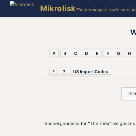
Mikrolisk
The horological trade mark i
W
A
B
C
D
E
F
G
H
*
?
US Import Codes
Suchergebnisse für "Thermex" als ganzes