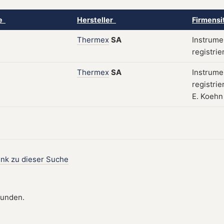
ke
Hersteller
Firmensi
Thermex
SA
Instrumen
registrie
Thermex
SA
Instrumen
registri
E. Koehn
ink zu dieser Suche
funden.