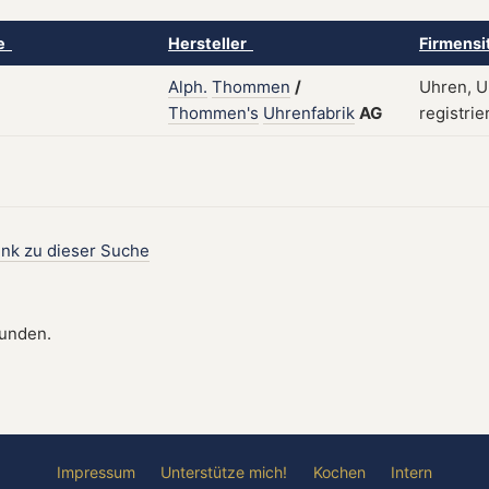
ke
Hersteller
Firmensi
Alph.
Thommen
/
Uhren, U
Thommen's
Uhrenfabrik
AG
registrie
ink zu dieser Suche
funden.
Impressum
Unterstütze mich!
Kochen
Intern