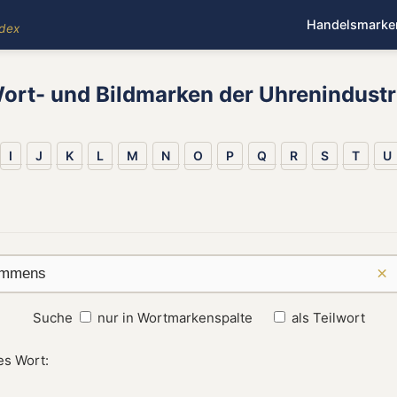
Handelsmarke
ndex
ort- und Bildmarken der Uhrenindustr
I
J
K
L
M
N
O
P
Q
R
S
T
U
×
Suche
nur in Wortmarkenspalte
als Teilwort
es Wort: