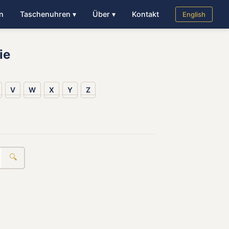
n
Taschenuhren ▾
Über ▾
Kontakt
English
ie
V
W
X
Y
Z
🔍