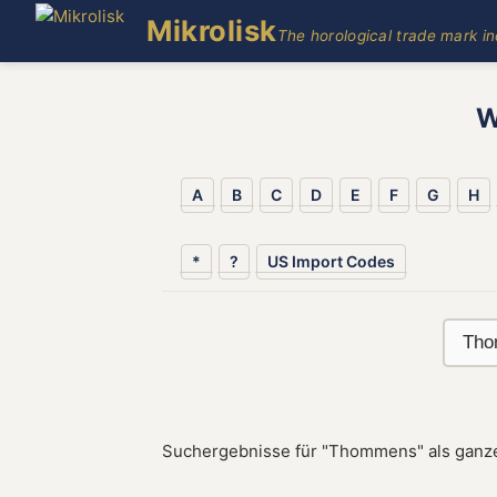
Mikrolisk
The horological trade mark i
W
A
B
C
D
E
F
G
H
*
?
US Import Codes
Suchergebnisse für "Thommens" als ganz