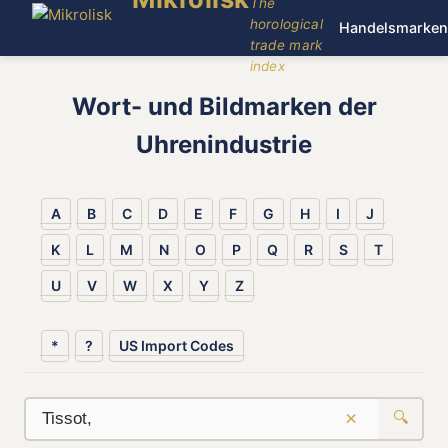
The
horological
Handelsmarken
trade mark
index
Wort- und Bildmarken der
Uhrenindustrie
A
B
C
D
E
F
G
H
I
J
K
L
M
N
O
P
Q
R
S
T
U
V
W
X
Y
Z
*
?
US Import Codes
×
🔍