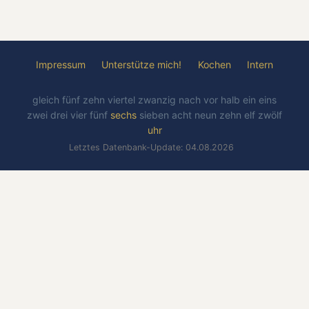
Impressum
Unterstütze mich!
Kochen
Intern
gleich
fünf
zehn
viertel
zwanzig
nach
vor
halb
ein
eins
zwei
drei
vier
fünf
sechs
sieben
acht
neun
zehn
elf
zwölf
uhr
Letztes Datenbank-Update: 04.08.2026