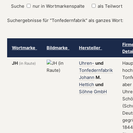
Suche
nur in Wortmarkenspalte
als Teilwort
Suchergebnisse für "Tonfedernfabrik" als ganzes Wort:
Firm
Wortmarke
Bildmarke
Hersteller
Deta
JH
Uhren-
und
Haup
(in Raute)
Tonfedernfabrik
hoch
Johann
M.
Tonf
Hettich
und
aber
Söhne
GmbH
Uhre
Schö
(Sch
Deut
gegr
1844