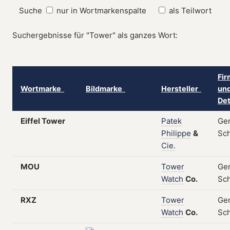
Suche
nur in Wortmarkenspalte
als Teilwort
Suchergebnisse für "Tower" als ganzes Wort:
Fir
Wortmarke
Bildmarke
Hersteller
un
Det
Eiffel Tower
Patek
Gen
Philippe
&
Sc
Cie.
MOU
Tower
Gen
Watch
Co.
Sc
RXZ
Tower
Gen
Watch
Co.
Sc