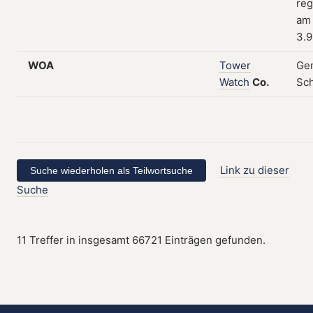
reg
am
3.9
WOA
Tower
Gen
Watch
Co.
Sc
Link zu dieser
Suche
11 Treffer in insgesamt 66721 Einträgen gefunden.