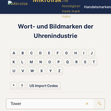
The
horological
Handelsmarken
trade mark
index
Wort- und Bildmarken der
Uhrenindustrie
A
B
C
D
E
F
G
H
I
J
K
L
M
N
O
P
Q
R
S
T
U
V
W
X
Y
Z
*
?
US Import Codes
×
🔍