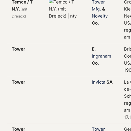
Temco / T
Tower
Gr
N.Y.
Mfg.
&
Kle
(mit
Novelty
New
Dreieck)
Co.
US
reg
am 
Tower
E.
Bri
Ingraham
Con
Co.
USA
19
Tower
Invicta
SA
La 
de-
Sch
reg
am
17.
Tower
Tower
Gen