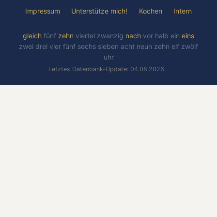
Impressum
Unterstütze mich!
Kochen
Intern
gleich
fünf
zehn
viertel
zwanzig
nach
vor
halb
ein
eins
zwei
drei
vier
fünf
sechs
sieben
acht
neun
zehn
elf
zwölf
uhr
Letztes Datenbank-Update: 04.08.2026