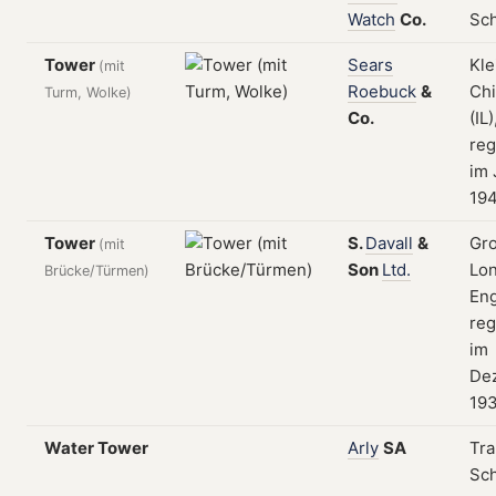
Watch
Co.
Sc
Tower
Sears
Kle
(mit
Roebuck
&
Ch
Turm, Wolke)
Co.
(IL
reg
im 
19
Tower
S.
Davall
&
Gr
(mit
Son
Ltd.
Lo
Brücke/Türmen)
Eng
reg
im
De
19
Water Tower
Arly
SA
Tra
Sch