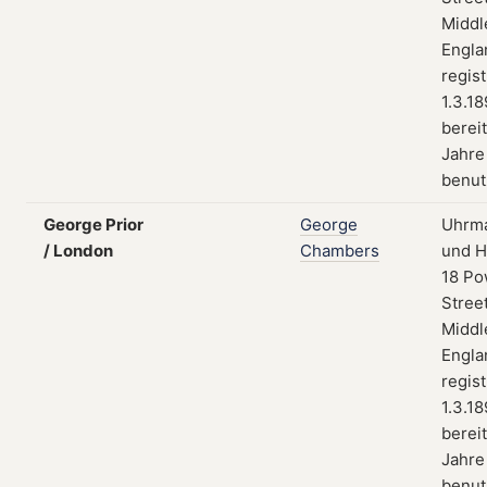
Middl
Engla
regist
1.3.18
berei
Jahre
benut
George Prior
George
Uhrma
/ London
Chambers
und H
18 Po
Street
Middl
Engla
regist
1.3.18
berei
Jahre
benut