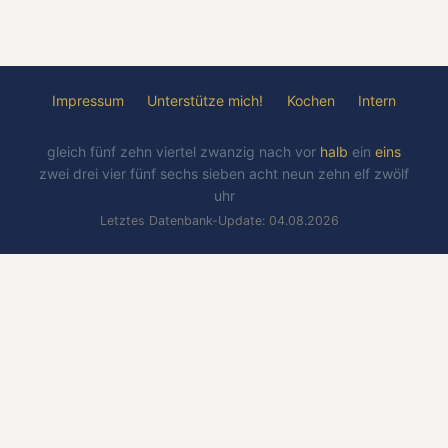
Impressum
Unterstütze mich!
Kochen
Intern
gleich
fünf
zehn
viertel
zwanzig
nach
vor
halb
ein
eins
zwei
drei
vier
fünf
sechs
sieben
acht
neun
zehn
elf
zwölf
uhr
Letztes Datenbank-Update: 04.08.2026