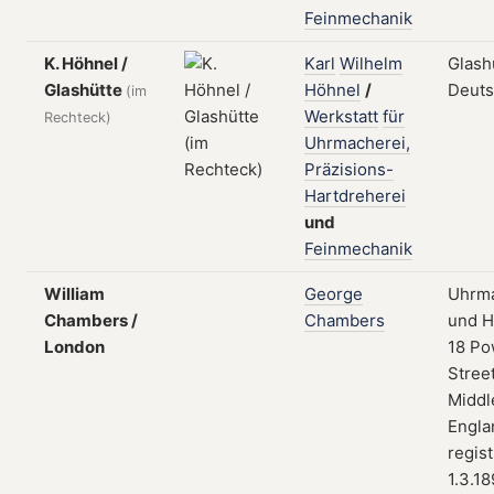
Feinmechanik
K. Höhnel /
Karl
Wilhelm
Glash
Glashütte
Höhnel
/
Deuts
(im
Werkstatt
für
Rechteck)
Uhrmacherei,
Präzisions-
Hartdreherei
und
Feinmechanik
William
George
Uhrma
Chambers /
Chambers
und H
London
18 Po
Street
Middl
Engla
regist
1.3.1