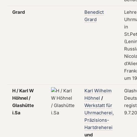
Grard
Benedict
Lehre
Grard
Uhrma
in
St.Pe
(Leni
Russl
Nicol
d'Alie
Frank
um 1
H / Karl W
Karl
Wilhelm
Glash
Höhnel /
Höhnel
/
Deuts
Glashütte
Werkstatt
für
regist
i.Sa
Uhrmacherei,
9.7.2
Präzisions-
Hartdreherei
und