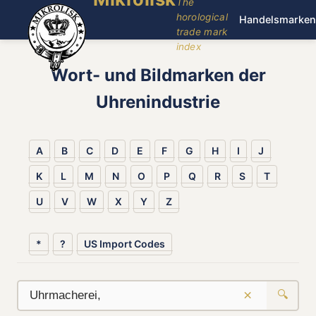
The
horological
Handelsmarken
trade mark
index
Wort- und Bildmarken der
Uhrenindustrie
A
B
C
D
E
F
G
H
I
J
K
L
M
N
O
P
Q
R
S
T
U
V
W
X
Y
Z
*
?
US Import Codes
×
🔍