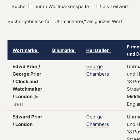
Suche
nur in Wortmarkenspalte
als Teilwort
Suchergebnisse für "Uhrmacherei," als ganzes Wort:
Firme
Wortmarke
Bildmarke
Hersteller
und D
Edwd Prior /
George
Uhrma
George Prior
Chambers
und H
/ Clock and
18 Po
Watchmaker
Street
/ London
Middl
(im
Engla
Kreis)
Edward Prior
George
Uhrma
/ London
Chambers
und H
18 Po
Street