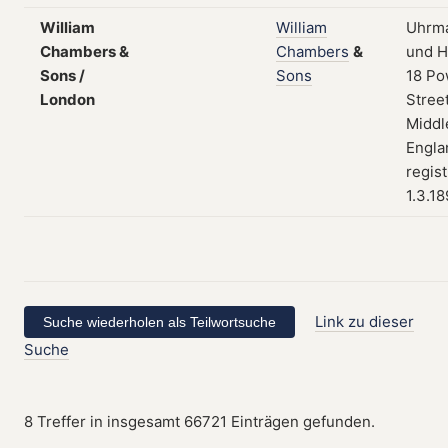
William
William
Uhrma
Chambers &
Chambers
&
und H
Sons /
Sons
18 Po
London
Street
Middl
Engla
regist
1.3.1
Link zu dieser
Suche
8 Treffer in insgesamt 66721 Einträgen gefunden.