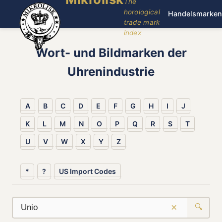
The
horological
Handelsmarken
trade mark
index
Wort- und Bildmarken der
Uhrenindustrie
A
B
C
D
E
F
G
H
I
J
K
L
M
N
O
P
Q
R
S
T
U
V
W
X
Y
Z
*
?
US Import Codes
×
🔍