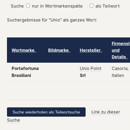
Suche
nur in Wortmarkenspalte
als Teilwort
Suchergebnisse für "Unio" als ganzes Wort:
Firmensi
Wortmarke
Bildmarke
Hersteller
und
Details
Portafortuna
Unio
Point
Casoria,
Brasiliani
Srl
Italien
Link zu dieser
Suche