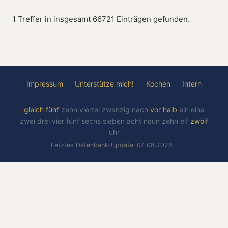
1 Treffer in insgesamt 66721 Einträgen gefunden.
Impressum
Unterstütze mich!
Kochen
Intern
gleich
fünf
zehn
viertel
zwanzig
nach
vor
halb
ein
eins
zwei
drei
vier
fünf
sechs
sieben
acht
neun
zehn
elf
zwölf
uhr
Letztes Datenbank-Update: 04.08.2026