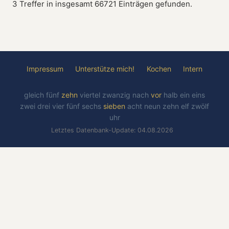
3 Treffer in insgesamt 66721 Einträgen gefunden.
Impressum
Unterstütze mich!
Kochen
Intern
gleich
fünf
zehn
viertel
zwanzig
nach
vor
halb
ein
eins
zwei
drei
vier
fünf
sechs
sieben
acht
neun
zehn
elf
zwölf
uhr
Letztes Datenbank-Update: 04.08.2026