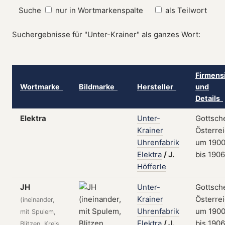
Suche
nur in Wortmarkenspalte
als Teilwort
Suchergebnisse für "Unter-Krainer" als ganzes Wort:
Firmens
Wortmarke
Bildmarke
Hersteller
und
Details
Elektra
Unter-
Gottsch
Krainer
Österrei
Uhrenfabrik
um 190
Elektra
/
J.
bis 1906
Höfferle
JH
Unter-
Gottsch
Krainer
Österrei
(ineinander,
Uhrenfabrik
um 190
mit Spulem,
Elektra
/
J.
bis 1906
Blitzen, Kreis,