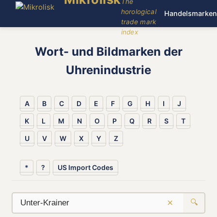
The
horological
Handelsmarken
trade mark
index
Wort- und Bildmarken der
Uhrenindustrie
A
B
C
D
E
F
G
H
I
J
K
L
M
N
O
P
Q
R
S
T
U
V
W
X
Y
Z
*
?
US Import Codes
×
🔍