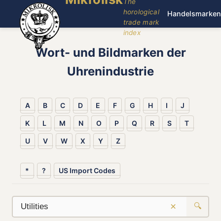
The
horological
Handelsmarken
trade mark
index
Wort- und Bildmarken der
Uhrenindustrie
A
B
C
D
E
F
G
H
I
J
K
L
M
N
O
P
Q
R
S
T
U
V
W
X
Y
Z
*
?
US Import Codes
×
🔍