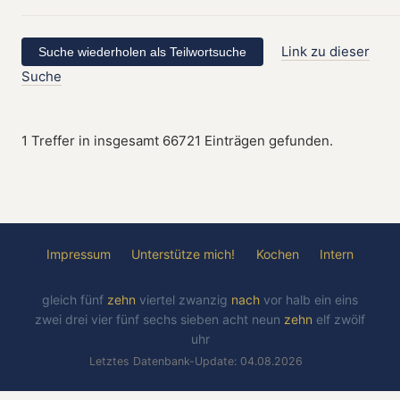
Link zu dieser
Suche
1 Treffer in insgesamt 66721 Einträgen gefunden.
Impressum
Unterstütze mich!
Kochen
Intern
gleich
fünf
zehn
viertel
zwanzig
nach
vor
halb
ein
eins
zwei
drei
vier
fünf
sechs
sieben
acht
neun
zehn
elf
zwölf
uhr
Letztes Datenbank-Update: 04.08.2026