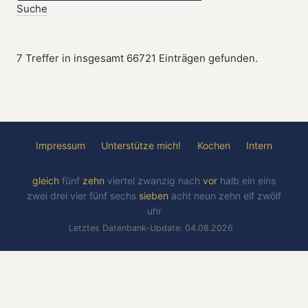
Suche
7 Treffer in insgesamt 66721 Einträgen gefunden.
Impressum
Unterstütze mich!
Kochen
Intern
gleich
fünf
zehn
viertel
zwanzig
nach
vor
halb
ein
eins
zwei
drei
vier
fünf
sechs
sieben
acht
neun
zehn
elf
zwölf
uhr
Letztes Datenbank-Update: 04.08.2026