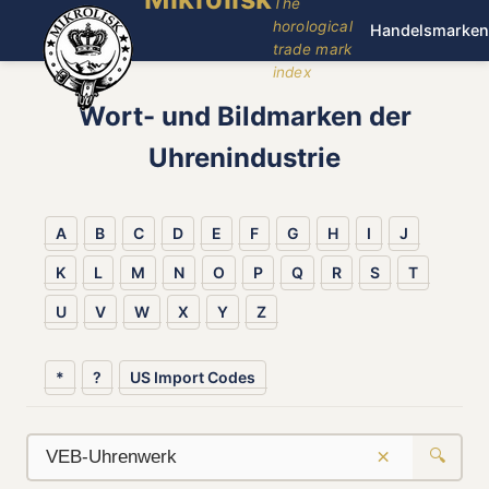
The
horological
Handelsmarken
trade mark
index
Wort- und Bildmarken der
Uhrenindustrie
A
B
C
D
E
F
G
H
I
J
K
L
M
N
O
P
Q
R
S
T
U
V
W
X
Y
Z
*
?
US Import Codes
×
🔍