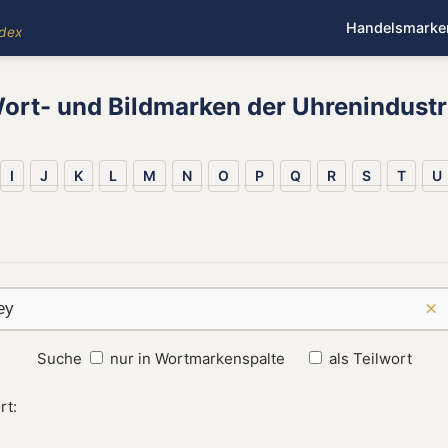
Handelsmarke
ndex
ort- und Bildmarken der Uhrenindustr
I
J
K
L
M
N
O
P
Q
R
S
T
U
×
Suche
nur in Wortmarkenspalte
als Teilwort
rt: