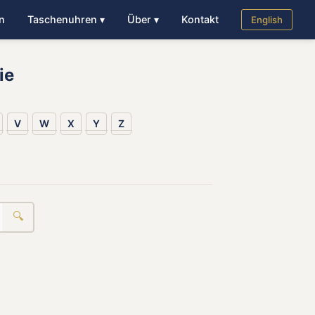
n
Taschenuhren ▾
Über ▾
Kontakt
English
ie
V
W
X
Y
Z
🔍