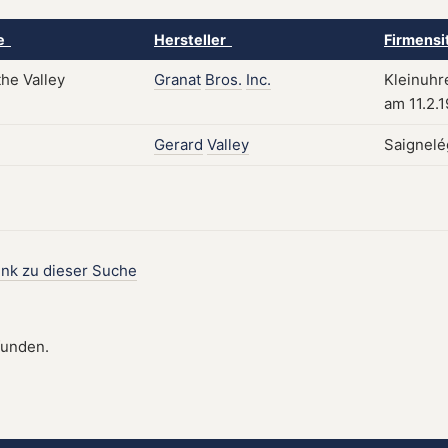
ke
Hersteller
Firmensi
Granat
Bros.
Inc.
Kleinuhre
am 11.2.
Gerard
Valley
Saignelég
ink zu dieser Suche
funden.