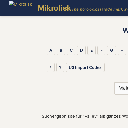
Mikrolisk
The horological trade mark i
W
A
B
C
D
E
F
G
H
*
?
US Import Codes
Suchergebnisse für "Valley" als ganzes Wo