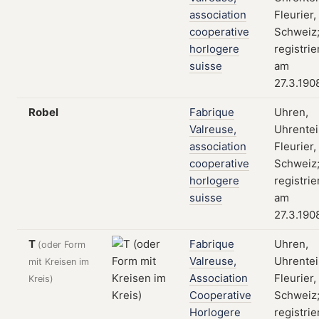
association
Fleurier,
cooperative
Schweiz
horlogere
registrie
suisse
am
27.3.190
Robel
Fabrique
Uhren,
Valreuse,
Uhrentei
association
Fleurier,
cooperative
Schweiz
horlogere
registrie
suisse
am
27.3.190
T
Fabrique
Uhren,
(oder Form
Valreuse,
Uhrentei
mit Kreisen im
Association
Fleurier,
Kreis)
Cooperative
Schweiz
Horlogere
registrie