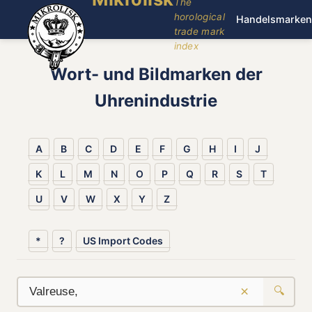
The
horological
Handelsmarken
trade mark
index
Wort- und Bildmarken der
Uhrenindustrie
A
B
C
D
E
F
G
H
I
J
K
L
M
N
O
P
Q
R
S
T
U
V
W
X
Y
Z
*
?
US Import Codes
×
🔍