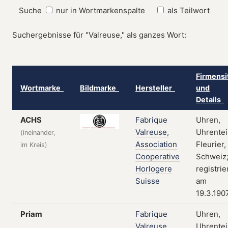
Suche
nur in Wortmarkenspalte
als Teilwort
Suchergebnisse für "Valreuse," als ganzes Wort:
Firmensi
Wortmarke
Bildmarke
Hersteller
und
Details
ACHS
Fabrique
Uhren,
Valreuse,
Uhrentei
(ineinander,
Association
Fleurier,
im Kreis)
Cooperative
Schweiz
Horlogere
registrie
Suisse
am
19.3.190
Priam
Fabrique
Uhren,
Valreuse,
Uhrentei