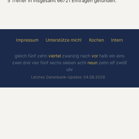
5 Treffer in insgesamt 66721 Einträgen gefunden.
Impressum
Unterstütze mich!
Kochen
Intern
gleich
fünf
zehn
viertel
zwanzig
nach
vor
halb
ein
eins
zwei
drei
vier
fünf
sechs
sieben
acht
neun
zehn
elf
zwölf
uhr
Letztes Datenbank-Update: 04.08.2026