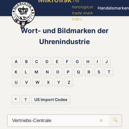
The
horological
Handelsmarken
trade mark
index
Wort- und Bildmarken der
Uhrenindustrie
A
B
C
D
E
F
G
H
I
J
K
L
M
N
O
P
Q
R
S
T
U
V
W
X
Y
Z
*
?
US Import Codes
×
🔍