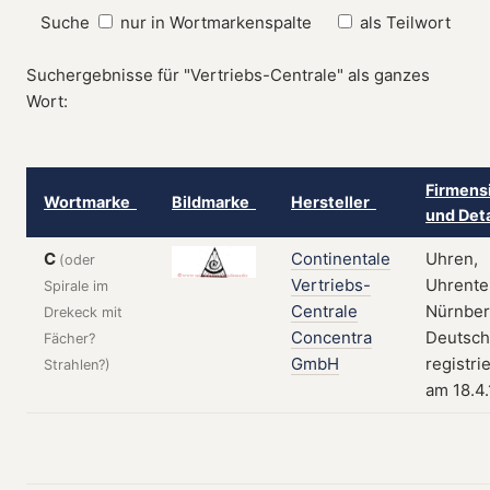
Suche
nur in Wortmarkenspalte
als Teilwort
Suchergebnisse für "Vertriebs-Centrale" als ganzes
Wort:
Firmens
Wortmarke
Bildmarke
Hersteller
und Det
C
Continentale
Uhren,
(oder
Vertriebs-
Uhrentei
Spirale im
Centrale
Nürnber
Drekeck mit
Concentra
Deutsch
Fächer?
GmbH
registrie
Strahlen?)
am 18.4