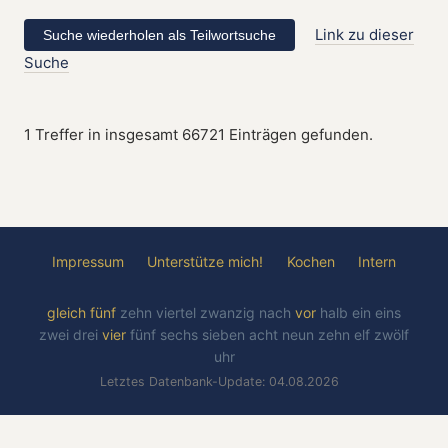
Link zu dieser
Suche
1 Treffer in insgesamt 66721 Einträgen gefunden.
Impressum
Unterstütze mich!
Kochen
Intern
gleich
fünf
zehn
viertel
zwanzig
nach
vor
halb
ein
eins
zwei
drei
vier
fünf
sechs
sieben
acht
neun
zehn
elf
zwölf
uhr
Letztes Datenbank-Update: 04.08.2026