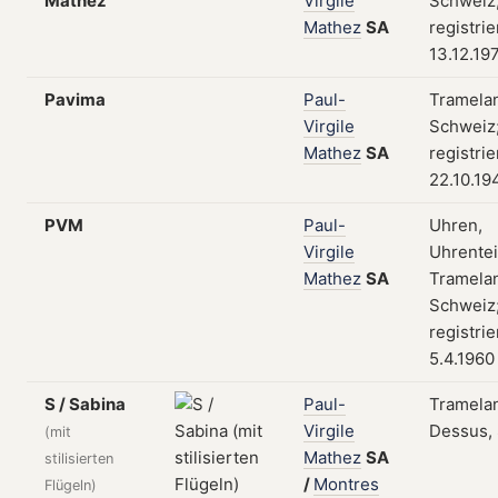
Mathez
Virgile
Schweiz
Mathez
SA
registri
13.12.19
Pavima
Paul-
Tramela
Virgile
Schweiz
Mathez
SA
registri
22.10.19
PVM
Paul-
Uhren,
Virgile
Uhrentei
Mathez
SA
Tramela
Schweiz
registri
5.4.1960
S / Sabina
Paul-
Tramela
Virgile
Dessus,
(mit
Mathez
SA
stilisierten
/
Montres
Flügeln)