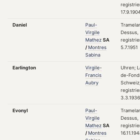
registri
17.9.190
Daniel
Paul-
Tramela
Virgile
Dessus,
Mathez
SA
registri
/
Montres
5.7.1951
Sabina
Earlington
Virgile-
Uhren; L
Francis
de-Fond
Aubry
Schweiz
registri
3.3.1936
Evonyl
Paul-
Tramela
Virgile
Dessus,
Mathez
SA
registri
/
Montres
16.11.19