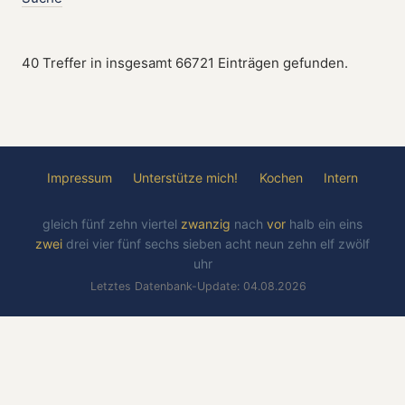
40 Treffer in insgesamt 66721 Einträgen gefunden.
Impressum
Unterstütze mich!
Kochen
Intern
gleich
fünf
zehn
viertel
zwanzig
nach
vor
halb
ein
eins
zwei
drei
vier
fünf
sechs
sieben
acht
neun
zehn
elf
zwölf
uhr
Letztes Datenbank-Update: 04.08.2026