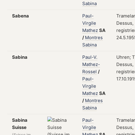
Sabina
Sabena
Paul-
Tramela
Virgile
Dessus,
Mathez
SA
registri
/
Montres
24.5.195
Sabina
Sabina
Paul-V.
Uhren; 
Mathez-
Dessus,
Rossel
/
registri
Paul-
17.10.191
Virgile
Mathez
SA
/
Montres
Sabina
Sabina
Paul-
Tramela
Suisse
Virgile
Dessus,
Mathez
SA
registri
(Suisse im