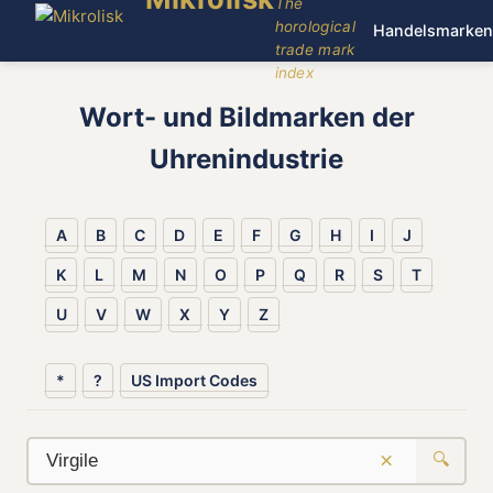
The
horological
Handelsmarken
trade mark
index
Wort- und Bildmarken der
Uhrenindustrie
A
B
C
D
E
F
G
H
I
J
K
L
M
N
O
P
Q
R
S
T
U
V
W
X
Y
Z
*
?
US Import Codes
×
🔍