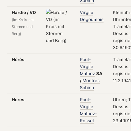
Sabina
Hardie / VD
Virgile
Kleinuhr
Degoumois
Uhrentei
(im Kreis mit
Tramela
Sternen und
Dessus,
Berg)
registri
30.6.190
Hérès
Paul-
Tramela
Virgile
Dessus,
Mathez
SA
registri
/
Montres
11.2.1941
Sabina
Heres
Paul-
Uhren; 
Virgile
Dessus,
Mathez-
registri
Rossel
23.4.191