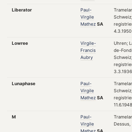
Liberator
Paul-
Tramela
Virgile
Schweiz
Mathez
SA
registri
4.3.1950
Lowree
Virgile-
Uhren; L
Francis
de-Fond
Aubry
Schweiz
registri
3.3.1936
Lunaphase
Paul-
Tramela
Virgile
Schweiz
Mathez
SA
registri
11.6.194
M
Paul-
Tramela
Virgile
Dessus,
Mathez
SA