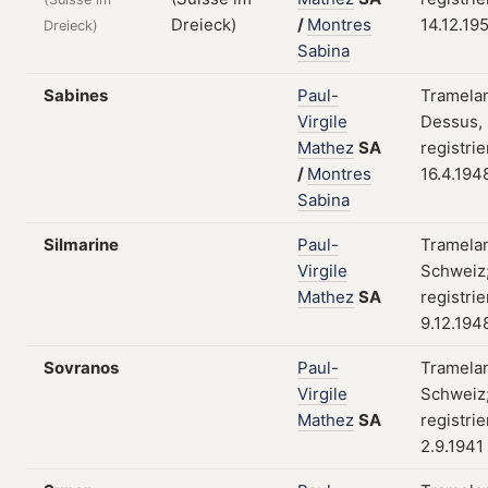
/
Montres
14.12.19
Dreieck)
Sabina
Sabines
Paul-
Tramela
Virgile
Dessus,
Mathez
SA
registri
/
Montres
16.4.194
Sabina
Silmarine
Paul-
Tramela
Virgile
Schweiz
Mathez
SA
registri
9.12.194
Sovranos
Paul-
Tramela
Virgile
Schweiz
Mathez
SA
registri
2.9.1941