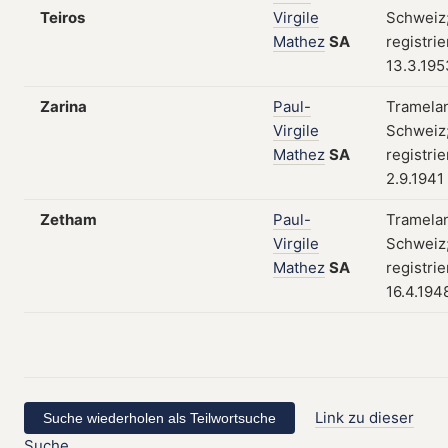
Teiros
Virgile
Schweiz
Mathez
SA
registri
13.3.195
Zarina
Paul-
Tramela
Virgile
Schweiz
Mathez
SA
registri
2.9.1941
Zetham
Paul-
Tramela
Virgile
Schweiz
Mathez
SA
registri
16.4.194
Link zu dieser
Suche