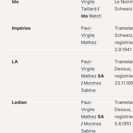
Ido
Virgile
Le Noirm
Taillard
/
Schweiz
Ido
Watch
Impérios
Paul-
Tramela
Virgile
Schweiz
Mathez
registri
2.9.1941
LA
Paul-
Tramela
Virgile
Dessus,
Mathez
SA
registri
/
Montres
23.11.19
Sabina
Ledian
Paul-
Tramela
Virgile
Dessus,
Mathez
SA
registri
/
Montres
5.6.1951
Sabina