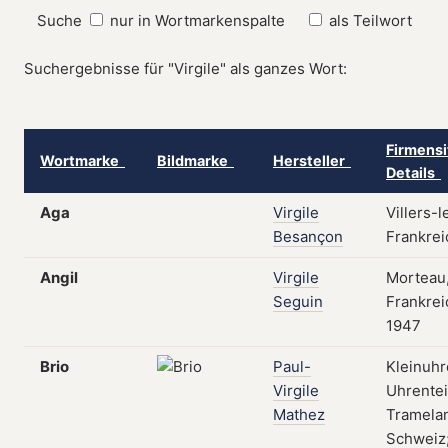
Suche
nur in Wortmarkenspalte
als Teilwort
Suchergebnisse für "Virgile" als ganzes Wort:
Firmensi
Wortmarke
Bildmarke
Hersteller
Details
Aga
Virgile
Villers-l
Besançon
Frankrei
Angil
Virgile
Morteau
Seguin
Frankrei
1947
Brio
Paul-
Kleinuhr
Virgile
Uhrentei
Mathez
Tramela
Schweiz