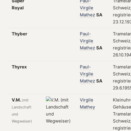
Super
Paul-
Tramela
Royal
Virgile
Schweiz
Mathez
SA
registri
23.12.19
Thyber
Paul-
Tramela
Virgile
Schweiz
Mathez
SA
registri
26.10.19
Thyrex
Paul-
Tramela
Virgile
Schweiz
Mathez
SA
registri
29.6.195
V.M.
Virgile
Kleinuhr
(mit
Mathey
Gehäuse
Landschaft
Tramela
und
Schweiz
Wegweiser)
registri