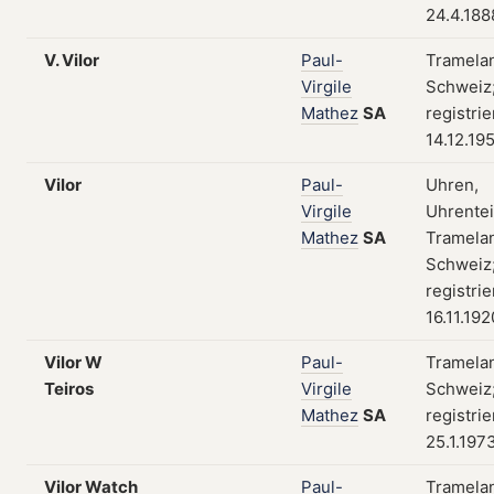
24.4.188
V. Vilor
Paul-
Tramela
Virgile
Schweiz
Mathez
SA
registri
14.12.19
Vilor
Paul-
Uhren,
Virgile
Uhrentei
Mathez
SA
Tramela
Schweiz
registri
16.11.192
Vilor W
Paul-
Tramela
Teiros
Virgile
Schweiz
Mathez
SA
registri
25.1.197
Vilor Watch
Paul-
Tramela