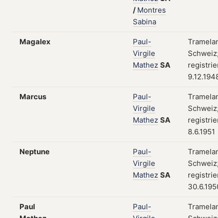
/
Montres
Sabina
Magalex
Paul-
Tramela
Virgile
Schweiz
Mathez
SA
registri
9.12.194
Marcus
Paul-
Tramela
Virgile
Schweiz
Mathez
SA
registri
8.6.1951
Neptune
Paul-
Tramela
Virgile
Schweiz
Mathez
SA
registri
30.6.195
Paul
Paul-
Tramela