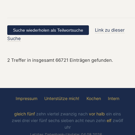
Link zu dieser
Suche
2 Treffer in insgesamt 66721 Einträgen gefunden.
Impressum
Unterstütze mich!
Kochen
Intern
gleich
fünf
zehn
viertel
zwanzig
nach
vor
halb
ein
eins
zwei
drei
vier
fünf
sechs
sieben
acht
neun
zehn
elf
zwölf
uhr
Letztes Datenbank-Update: 04.08.2026