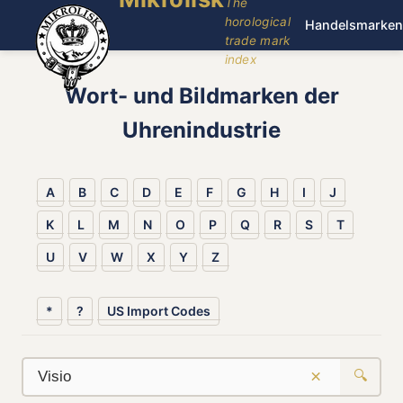
The
horological
Handelsmarken
trade mark
index
Wort- und Bildmarken der
Uhrenindustrie
A
B
C
D
E
F
G
H
I
J
K
L
M
N
O
P
Q
R
S
T
U
V
W
X
Y
Z
*
?
US Import Codes
×
🔍