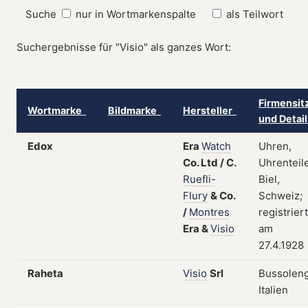
Suche
nur in Wortmarkenspalte
als Teilwort
Suchergebnisse für "Visio" als ganzes Wort:
Firmensit
Wortmarke
Bildmarke
Hersteller
und Detai
Edox
Era
Watch
Uhren,
Co.
Ltd
/
C.
Uhrenteile
Ruefli-
Biel,
Flury
&
Co.
Schweiz;
/
Montres
registriert
Era
&
Visio
am
27.4.1928
Raheta
Visio
Srl
Bussoleng
Italien