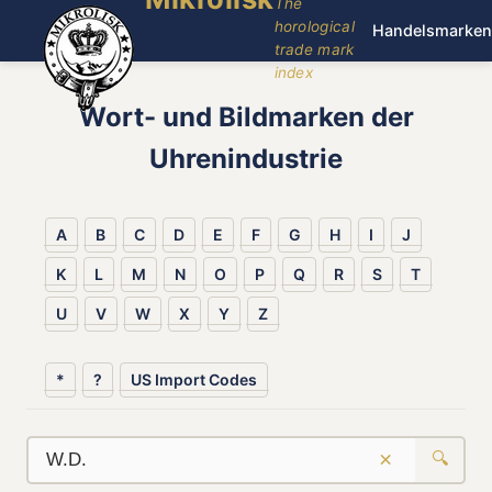
The
horological
Handelsmarken
trade mark
index
Wort- und Bildmarken der
Uhrenindustrie
A
B
C
D
E
F
G
H
I
J
K
L
M
N
O
P
Q
R
S
T
U
V
W
X
Y
Z
*
?
US Import Codes
×
🔍