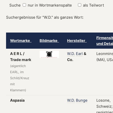
Suche
nur in Wortmarkenspalte
als Teilwort
Suchergebnisse für "W.D." als ganzes Wort:
Firmensi
Wortmarke
Bildmarke
Hersteller
und Deta
A E R L /
W.D.
Earl
&
Leonmins
Trade mark
Co.
(MA), US
(eigentlich
EARL, im
Schild/Kreuz
mit
Klammern)
Aspasia
W.D.
Bunge
Losone,
Schweiz;
registrier