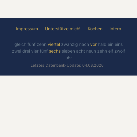
Impressum
Unterstütze mich!
Kochen
Intern
gleich
fünf
zehn
viertel
zwanzig
nach
vor
halb
ein
eins
zwei
drei
vier
fünf
sechs
sieben
acht
neun
zehn
elf
zwölf
uhr
Letztes Datenbank-Update: 04.08.2026