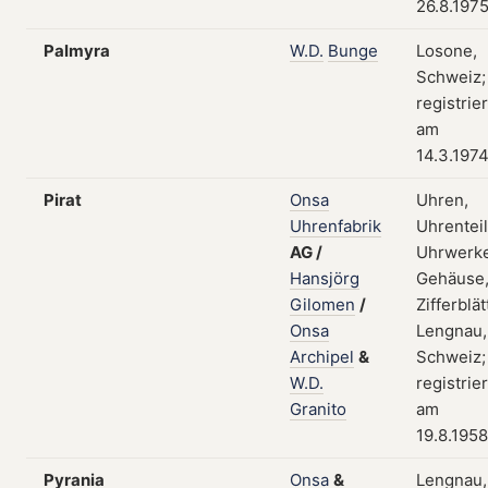
26.8.197
Palmyra
W.D.
Bunge
Losone,
Schweiz;
registrier
am
14.3.197
Pirat
Onsa
Uhren,
Uhrenfabrik
Uhrenteil
AG
/
Uhrwerke
Hansjörg
Gehäuse
Gilomen
/
Zifferblät
Onsa
Lengnau,
Archipel
&
Schweiz;
W.D.
registrier
Granito
am
19.8.1958
Pyrania
Onsa
&
Lengnau,