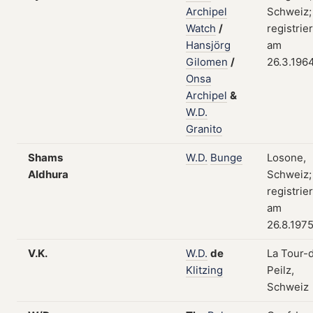
Archipel
Schweiz;
Watch
/
registrier
Hansjörg
am
Gilomen
/
26.3.196
Onsa
Archipel
&
W.D.
Granito
Shams
W.D.
Bunge
Losone,
Aldhura
Schweiz;
registrier
am
26.8.197
V.K.
W.D.
de
La Tour-
Klitzing
Peilz,
Schweiz