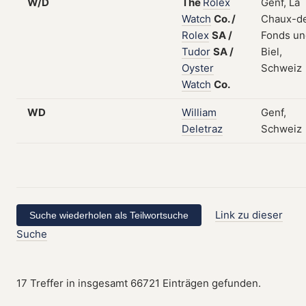
W/D
The
Rolex
Genf, La
Watch
Co.
/
Chaux-d
Rolex
SA
/
Fonds un
Tudor
SA
/
Biel,
Oyster
Schweiz
Watch
Co.
WD
William
Genf,
Deletraz
Schweiz
Link zu dieser
Suche
17 Treffer in insgesamt 66721 Einträgen gefunden.