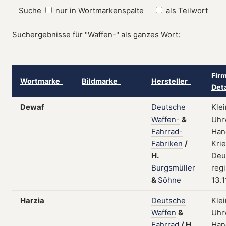
Suche
nur in Wortmarkenspalte
als Teilwort
Suchergebnisse für "Waffen-" als ganzes Wort:
Fir
Wortmarke
Bildmarke
Hersteller
Det
Dewaf
Deutsche
Kle
Waffen-
&
Uhr
Fahrrad-
Han
Fabriken
/
Kri
H.
Deu
Burgsmüller
regi
&
Söhne
13.1
Harzia
Deutsche
Kle
Waffen
&
Uhr
Fahrrad
/
H.
Han