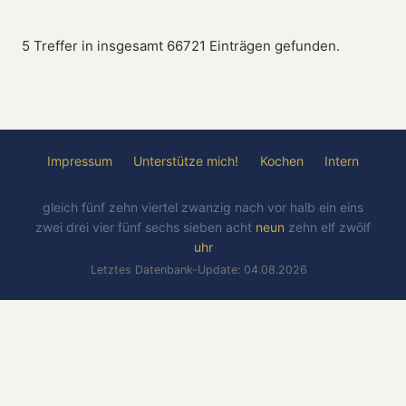
5 Treffer in insgesamt 66721 Einträgen gefunden.
Impressum
Unterstütze mich!
Kochen
Intern
gleich
fünf
zehn
viertel
zwanzig
nach
vor
halb
ein
eins
zwei
drei
vier
fünf
sechs
sieben
acht
neun
zehn
elf
zwölf
uhr
Letztes Datenbank-Update: 04.08.2026