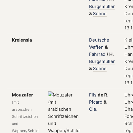
Burgsmüller
Kre
&
Söhne
Deu
regi
13.1
Kreiensia
Deutsche
Kle
Waffen
&
Uhr
Fahrrad
/
H.
Han
Burgsmüller
Kre
&
Söhne
Deu
regi
13.1
Mouzafer
Fils
de
R.
Uhr
Picard
&
Uhre
(mit
Cie.
Cha
arabischen
Fon
Schriftzeichen
Sch
und
regi
Wappen/Schild