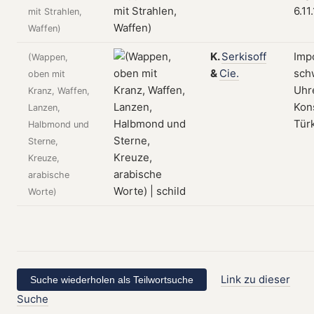
6.11
mit Strahlen,
Waffen)
K.
Serkisoff
Imp
(Wappen,
&
Cie.
sch
oben mit
Uhr
Kranz, Waffen,
Kon
Lanzen,
Tür
Halbmond und
Sterne,
Kreuze,
arabische
Worte)
Link zu dieser
Suche