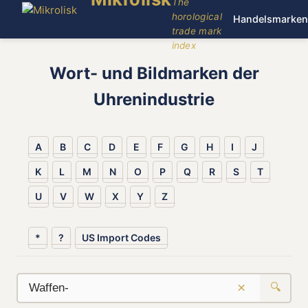
The
horological
Handelsmarken
trade mark
index
Wort- und Bildmarken der
Uhrenindustrie
A
B
C
D
E
F
G
H
I
J
K
L
M
N
O
P
Q
R
S
T
U
V
W
X
Y
Z
*
?
US Import Codes
×
🔍