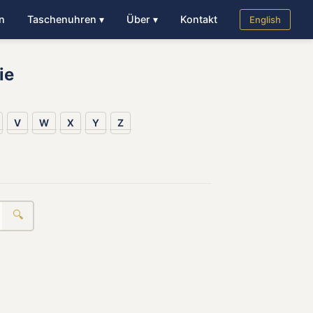
n
Taschenuhren ▾
Über ▾
Kontakt
English
ie
V
W
X
Y
Z
🔍