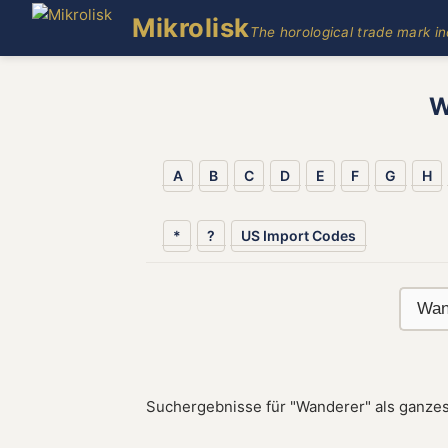
Mikrolisk
The horological trade mark i
W
A
B
C
D
E
F
G
H
*
?
US Import Codes
Suchergebnisse für "Wanderer" als ganzes