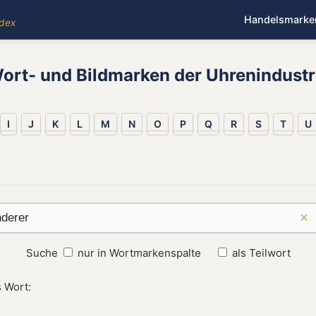
Handelsmarke
ndex
ort- und Bildmarken der Uhrenindustr
I
J
K
L
M
N
O
P
Q
R
S
T
U
×
Suche
nur in Wortmarkenspalte
als Teilwort
 Wort: