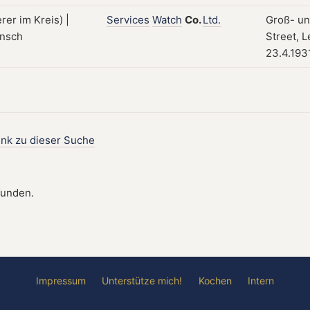
Services
Watch
Co.
Ltd.
Groß- un
Street, L
23.4.193
ink zu dieser Suche
funden.
Impressum
Unterstütze mich!
Kochen
Intern