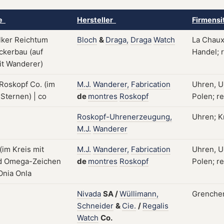
ke
Hersteller
Firmensi
Bloch
&
Draga,
Draga
Watch
La Chaux
Handel; r
M.J.
Wanderer,
Fabrication
Uhren, U
de
montres
Roskopf
Polen; re
Roskopf-Uhrenerzeugung,
Uhren; Kr
M.J.
Wanderer
M.J.
Wanderer,
Fabrication
Uhren, U
de
montres
Roskopf
Polen; re
Nivada
SA
/
Wüllimann,
Grenche
Schneider
&
Cie.
/
Regalis
Watch
Co.