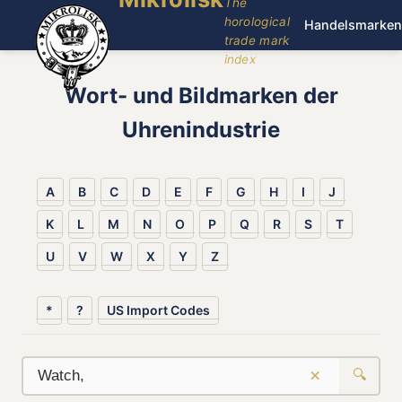
The
horological
Handelsmarken
trade mark
index
Wort- und Bildmarken der
Uhrenindustrie
A
B
C
D
E
F
G
H
I
J
K
L
M
N
O
P
Q
R
S
T
U
V
W
X
Y
Z
*
?
US Import Codes
×
🔍