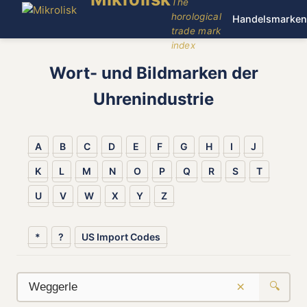
The
horological
Handelsmarken
trade mark
index
Wort- und Bildmarken der
Uhrenindustrie
A
B
C
D
E
F
G
H
I
J
K
L
M
N
O
P
Q
R
S
T
U
V
W
X
Y
Z
*
?
US Import Codes
×
🔍