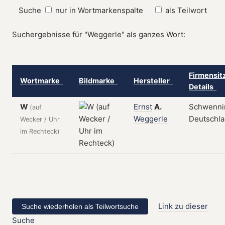
Suche
nur in Wortmarkenspalte
als Teilwort
Suchergebnisse für "Weggerle" als ganzes Wort:
Firmensit
Wortmarke
Bildmarke
Hersteller
Details
W
Ernst
A.
Schwenni
(auf
Weggerle
Deutschl
Wecker / Uhr
im Rechteck)
Link zu dieser
Suche