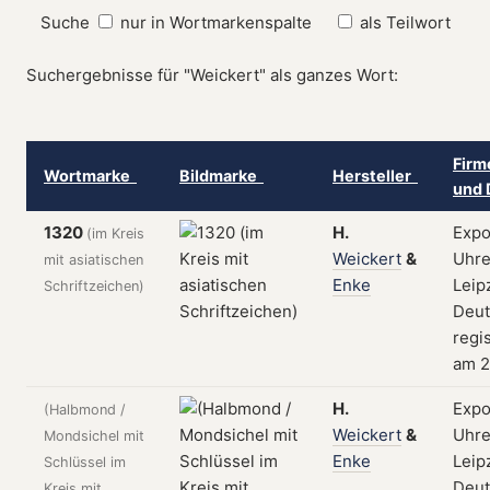
Suche
nur in Wortmarkenspalte
als Teilwort
Suchergebnisse für "Weickert" als ganzes Wort:
Firm
Wortmarke
Bildmarke
Hersteller
und 
1320
H.
Expo
(im Kreis
Weickert
&
Uhre
mit asiatischen
Enke
Leip
Schriftzeichen)
Deut
regis
am 2
H.
Expo
(Halbmond /
Weickert
&
Uhre
Mondsichel mit
Enke
Leip
Schlüssel im
Deut
Kreis mit