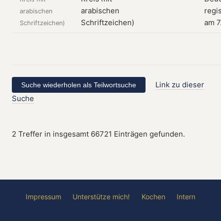
regis
arabischen
am 7
Schriftzeichen)
Link zu dieser
Suche
2 Treffer in insgesamt 66721 Einträgen gefunden.
Impressum
Unterstütze mich!
Kochen
Intern