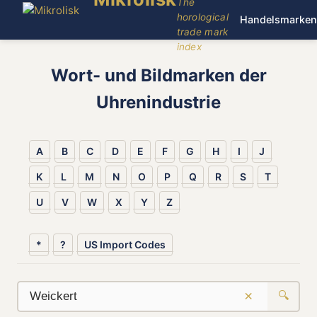
The
horological
Handelsmarken
trade mark
index
Wort- und Bildmarken der
Uhrenindustrie
A
B
C
D
E
F
G
H
I
J
K
L
M
N
O
P
Q
R
S
T
U
V
W
X
Y
Z
*
?
US Import Codes
×
🔍