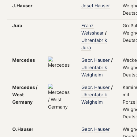
J. Hauser
Josef
Hauser
Weigh
Deuts
Jura
Franz
Großu
Weisshaar
/
Weigh
Uhrenfabrik
Deuts
Jura
Mercedes
Gebr.
Hauser
/
Wecke
Uhrenfabrik
Weigh
Weigheim
Deuts
Mercedes /
Gebr.
Hauser
/
Kaminu
West
Uhrenfabrik
mit
Germany
Weigheim
Porzel
Weigh
Deuts
O. Hauser
Gebr.
Hauser
Weigh
Deuts