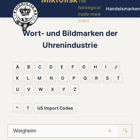
The
horological
Handelsmarken
trade mark
index
Wort- und Bildmarken der
Uhrenindustrie
A
B
C
D
E
F
G
H
I
J
K
L
M
N
O
P
Q
R
S
T
U
V
W
X
Y
Z
*
?
US Import Codes
×
🔍