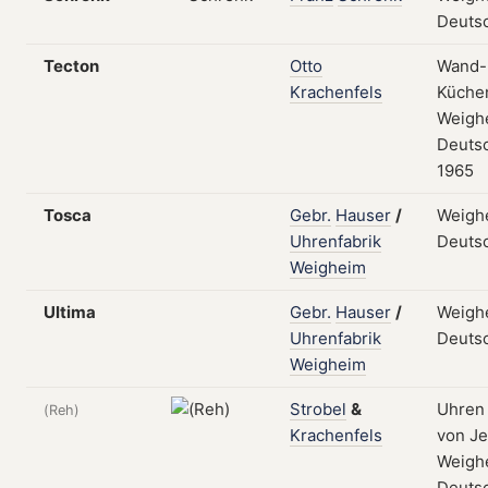
Deuts
Tecton
Otto
Wand-
Krachenfels
Küche
Weigh
Deuts
1965
Tosca
Gebr.
Hauser
/
Weigh
Uhrenfabrik
Deuts
Weigheim
Ultima
Gebr.
Hauser
/
Weigh
Uhrenfabrik
Deuts
Weigheim
Strobel
&
Uhren
(Reh)
Krachenfels
von Je
Weigh
Deuts