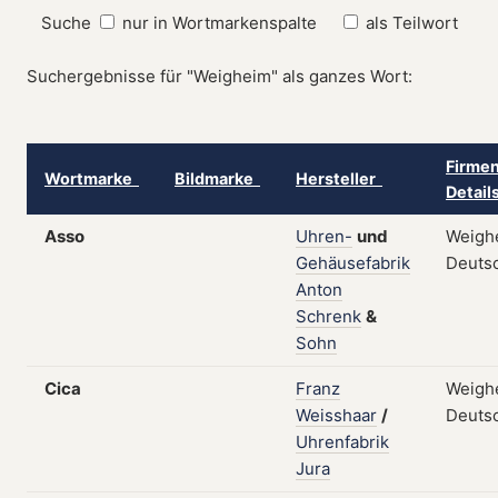
Suche
nur in Wortmarkenspalte
als Teilwort
Suchergebnisse für "Weigheim" als ganzes Wort:
Firmen
Wortmarke
Bildmarke
Hersteller
Detai
Asso
Uhren-
und
Weigh
Gehäusefabrik
Deuts
Anton
Schrenk
&
Sohn
Cica
Franz
Weigh
Weisshaar
/
Deuts
Uhrenfabrik
Jura