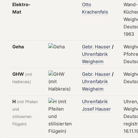
Elektro-
Otto
Wand-
Mat
Krachenfels
Küche
Weigh
Deuts
1963
Geha
Gebr.
Hauser
/
Weigh
Uhrenfabrik
Pfohre
Weigheim
Deuts
GHW
Gebr.
Hauser
/
Weigh
(mit
Uhrenfabrik
Deuts
Halbkreis)
Weigheim
H
Uhrenfabrik
Uhren,
(mit Pfeilen
Josef
Hauser
Weigh
und
Deutsc
stilisierten
regist
Flügeln)
16.11.