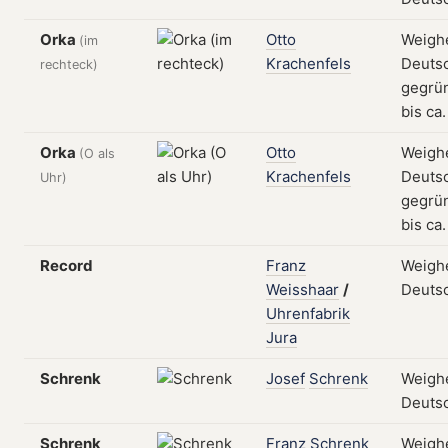
Orka
Otto
Weigh
(im
Krachenfels
Deutsc
rechteck)
gegrün
bis ca
Orka
Otto
Weigh
(O als
Krachenfels
Deutsc
Uhr)
gegrün
bis ca
Record
Franz
Weigh
Weisshaar
/
Deuts
Uhrenfabrik
Jura
Schrenk
Josef
Schrenk
Weigh
Deuts
Schrenk
Franz
Schrenk
Weigh