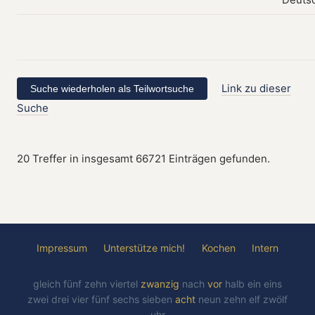
Link zu dieser
Suche
20 Treffer in insgesamt 66721 Einträgen gefunden.
Impressum
Unterstütze mich!
Kochen
Intern
gleich
fünf
zehn
viertel
zwanzig
nach
vor
halb
ein
eins
zwei
drei
vier
fünf
sechs
sieben
acht
neun
zehn
elf
zwölf
uhr