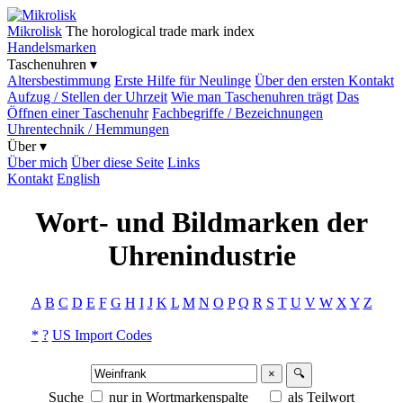
Mikrolisk
The horological trade mark index
Handelsmarken
Taschenuhren ▾
Altersbestimmung
Erste Hilfe für Neulinge
Über den ersten Kontakt
Aufzug / Stellen der Uhrzeit
Wie man Taschenuhren trägt
Das
Öffnen einer Taschenuhr
Fachbegriffe / Bezeichnungen
Uhrentechnik / Hemmungen
Über ▾
Über mich
Über diese Seite
Links
Kontakt
English
Wort- und Bildmarken der
Uhrenindustrie
A
B
C
D
E
F
G
H
I
J
K
L
M
N
O
P
Q
R
S
T
U
V
W
X
Y
Z
*
?
US Import Codes
×
🔍
Suche
nur in Wortmarkenspalte
als Teilwort