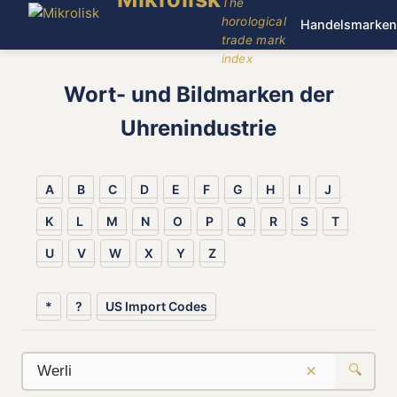
The
horological
Handelsmarken
trade mark
index
Wort- und Bildmarken der
Uhrenindustrie
A
B
C
D
E
F
G
H
I
J
K
L
M
N
O
P
Q
R
S
T
U
V
W
X
Y
Z
*
?
US Import Codes
×
🔍