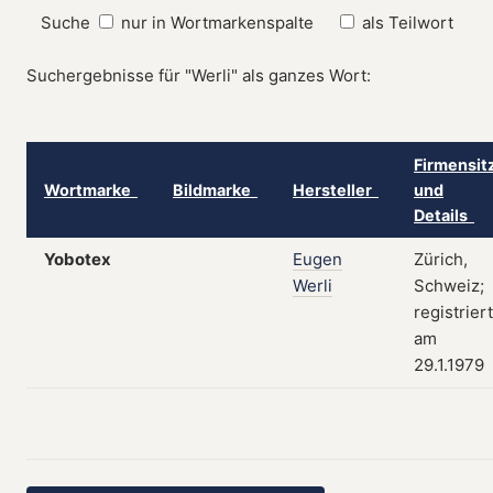
Suche
nur in Wortmarkenspalte
als Teilwort
Suchergebnisse für "Werli" als ganzes Wort:
Firmensit
Wortmarke
Bildmarke
Hersteller
und
Details
Yobotex
Eugen
Zürich,
Werli
Schweiz;
registriert
am
29.1.1979