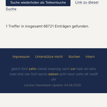
Link zu dieser
Suche
1 Treffer in insgesamt 66721 Einträgen gefunden.
Impressum
Unterstütze mich!
Kochen
Intern
gleich
fünf
zehn
viertel
zwanzig
nach
vor
halb
ein
eins
zwei
drei
vier
fünf
sechs
sieben
acht
neun
zehn
elf
zwölf
uhr
Letztes Datenbank-Update: 04.08.2026