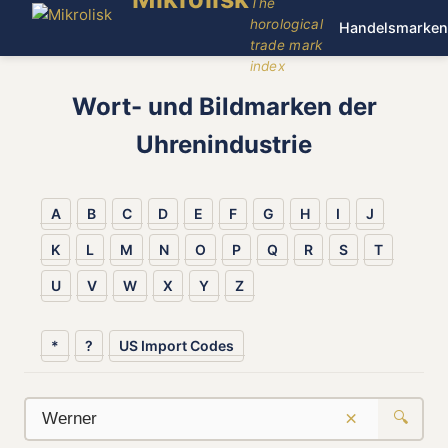
The
horological
Handelsmarken
trade mark
index
Wort- und Bildmarken der
Uhrenindustrie
A
B
C
D
E
F
G
H
I
J
K
L
M
N
O
P
Q
R
S
T
U
V
W
X
Y
Z
*
?
US Import Codes
×
🔍