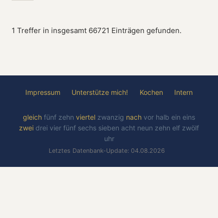
1 Treffer in insgesamt 66721 Einträgen gefunden.
Impressum
Unterstütze mich!
Kochen
Intern
gleich
fünf
zehn
viertel
zwanzig
nach
vor
halb
ein
eins
zwei
drei
vier
fünf
sechs
sieben
acht
neun
zehn
elf
zwölf
uhr
Letztes Datenbank-Update: 04.08.2026