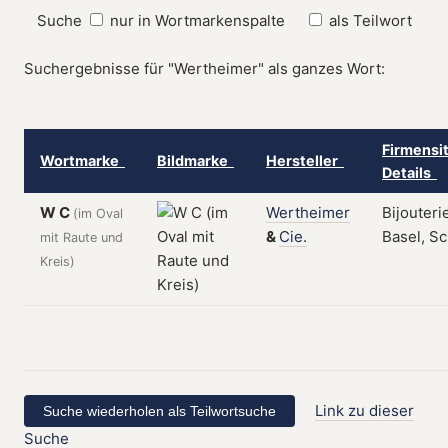
Suche
nur in Wortmarkenspalte
als Teilwort
Suchergebnisse für "Wertheimer" als ganzes Wort:
Firmensi
Wortmarke
Bildmarke
Hersteller
Details
W C
Wertheimer
Bijouteri
(im Oval
&
Cie.
Basel, S
mit Raute und
Kreis)
Link zu dieser
Suche