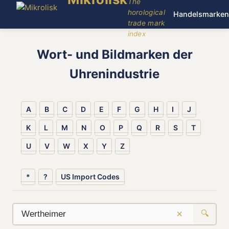
The
horological
Handelsmarken
trade mark
index
Wort- und Bildmarken der
Uhrenindustrie
A
B
C
D
E
F
G
H
I
J
K
L
M
N
O
P
Q
R
S
T
U
V
W
X
Y
Z
*
?
US Import Codes
×
🔍