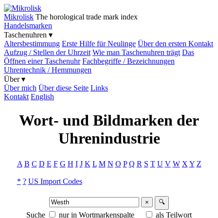
Mikrolisk
The horological trade mark index
Handelsmarken
Taschenuhren ▾
Altersbestimmung
Erste Hilfe für Neulinge
Über den ersten Kontakt
Aufzug / Stellen der Uhrzeit
Wie man Taschenuhren trägt
Das
Öffnen einer Taschenuhr
Fachbegriffe / Bezeichnungen
Uhrentechnik / Hemmungen
Über ▾
Über mich
Über diese Seite
Links
Kontakt
English
Wort- und Bildmarken der
Uhrenindustrie
A
B
C
D
E
F
G
H
I
J
K
L
M
N
O
P
Q
R
S
T
U
V
W
X
Y
Z
*
?
US Import Codes
×
🔍
Suche
nur in Wortmarkenspalte
als Teilwort