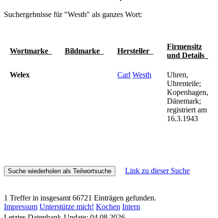
Suchergebnisse für "Westh" als ganzes Wort:
Firmensitz
Wortmarke
Bildmarke
Hersteller
und Details
Welex
Carl
Westh
Uhren,
Uhrenteile;
Kopenhagen,
Dänemark;
registriert am
16.3.1943
Link zu dieser Suche
1 Treffer in insgesamt 66721 Einträgen gefunden.
Impressum
Unterstütze mich!
Kochen
Intern
Letztes Datenbank-Update: 04.08.2026