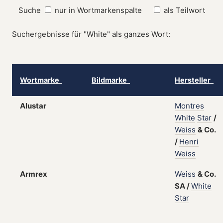
Suche
nur in Wortmarkenspalte
als Teilwort
Suchergebnisse für "White" als ganzes Wort:
Wortmarke
Bildmarke
Hersteller
Alustar
Montres
White
Star
/
Weiss
&
Co.
/
Henri
Weiss
Armrex
Weiss
&
Co.
SA
/
White
Star