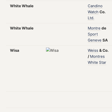
White Whale
Candino
Watch
Co.
Ltd.
White Whale
Montre
de
Sport
Geneve
SA
Wisa
Weiss
&
Co.
/
Montres
White
Star