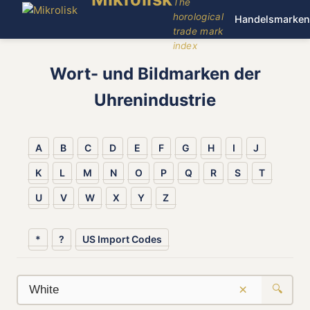
The
horological
Handelsmarken
trade mark
index
Wort- und Bildmarken der
Uhrenindustrie
A
B
C
D
E
F
G
H
I
J
K
L
M
N
O
P
Q
R
S
T
U
V
W
X
Y
Z
*
?
US Import Codes
×
🔍