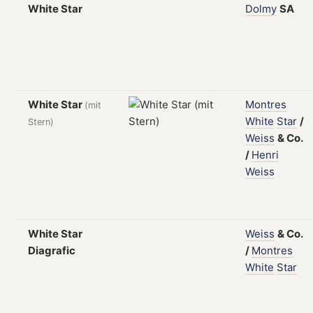
White Star
Dolmy
SA
White Star
Montres
(mit
White
Star
/
Stern)
Weiss
&
Co.
/
Henri
Weiss
White Star
Weiss
&
Co.
Diagrafic
/
Montres
White
Star