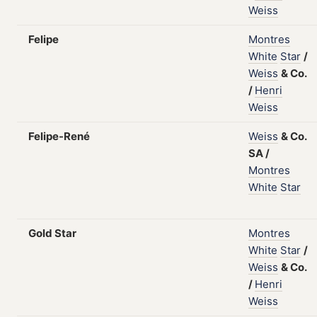
Weiss
Felipe
Montres
White
Star
/
Weiss
&
Co.
/
Henri
Weiss
Felipe-René
Weiss
&
Co.
SA
/
Montres
White
Star
Gold Star
Montres
White
Star
/
Weiss
&
Co.
/
Henri
Weiss