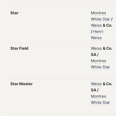
Star
Montres
White
Star
/
Weiss
&
Co.
/
Henri
Weiss
Star Field
Weiss
&
Co.
SA
/
Montres
White
Star
Star Master
Weiss
&
Co.
SA
/
Montres
White
Star