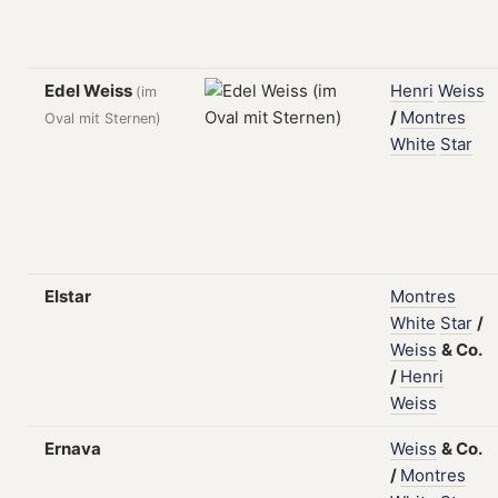
Edel Weiss
Henri
Weiss
(im
/
Montres
Oval mit Sternen)
White
Star
Elstar
Montres
White
Star
/
Weiss
&
Co.
/
Henri
Weiss
Ernava
Weiss
&
Co.
/
Montres