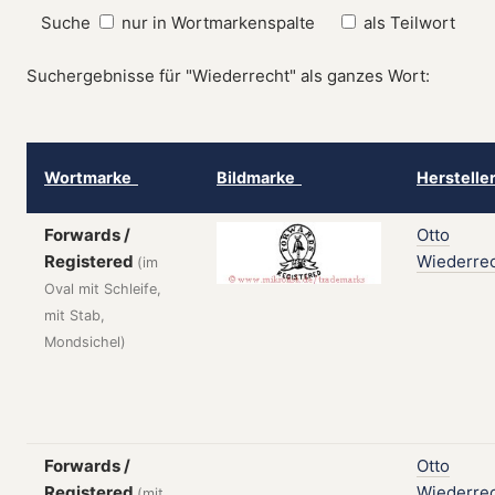
Suche
nur in Wortmarkenspalte
als Teilwort
Suchergebnisse für "Wiederrecht" als ganzes Wort:
Wortmarke
Bildmarke
Herstelle
Forwards /
Otto
Registered
Wiederre
(im
Oval mit Schleife,
mit Stab,
Mondsichel)
Forwards /
Otto
Registered
Wiederre
(mit