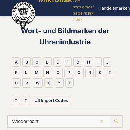
The
horological
Handelsmarken
trade mark
index
Wort- und Bildmarken der
Uhrenindustrie
A
B
C
D
E
F
G
H
I
J
K
L
M
N
O
P
Q
R
S
T
U
V
W
X
Y
Z
*
?
US Import Codes
×
🔍