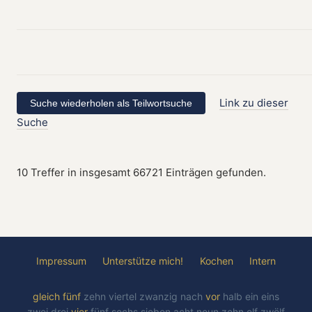
Link zu dieser
Suche
10 Treffer in insgesamt 66721 Einträgen gefunden.
Impressum
Unterstütze mich!
Kochen
Intern
gleich
fünf
zehn
viertel
zwanzig
nach
vor
halb
ein
eins
zwei
drei
vier
fünf
sechs
sieben
acht
neun
zehn
elf
zwölf