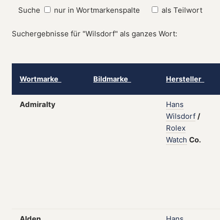
Suche
nur in Wortmarkenspalte
als Teilwort
Suchergebnisse für "Wilsdorf" als ganzes Wort:
Wortmarke
Bildmarke
Hersteller
Admiralty
Hans
Wilsdorf
/
Rolex
Watch
Co.
Alden
Hans