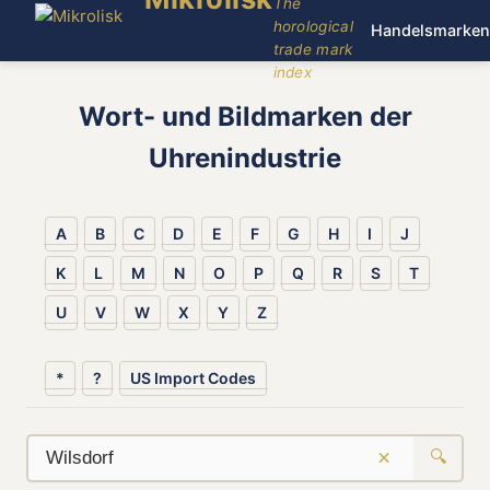
The
horological
Handelsmarken
trade mark
index
Wort- und Bildmarken der
Uhrenindustrie
A
B
C
D
E
F
G
H
I
J
K
L
M
N
O
P
Q
R
S
T
U
V
W
X
Y
Z
*
?
US Import Codes
×
🔍